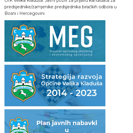
OIK Velika Kladuša: Javni poziv za prijavu kandidata za
predsjednike/zamjenike predsjednika biračkih odbora u
Bosni i Hercegovini