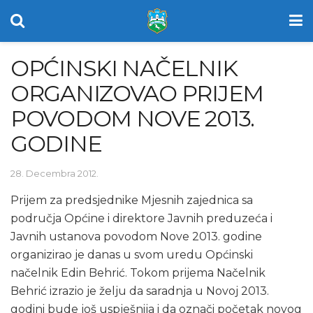
OPĆINSKI NAČELNIK
ORGANIZOVAO PRIJEM
POVODOM NOVE 2013.
GODINE
28. Decembra 2012.
Prijem za predsjednike Mjesnih zajednica sa
područja Općine i direktore Javnih preduzeća i
Javnih ustanova povodom Nove 2013. godine
organizirao je danas u svom uredu Općinski
načelnik Edin Behrić. Tokom prijema Načelnik
Behrić izrazio je želju da saradnja u Novoj 2013.
godini bude još uspješnija i da označi početak novog