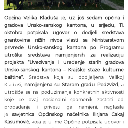
Općina Velika Kladuša je, uz još sedam općina i
gradova Unsko-sanskog kantona, u srijedu, 11.
oktobra potpisala ugovor o dodjeli sredstava
grantovima nižih nivoa vlasti sa Ministarstvom
privrede Unsko-sanskog kantona po Programu
utroška sredstava namijenjenih za realizaciju
projekta “Uvezivanje i uređenje starih gradova
Unsko-sanskog kantona – Krajiške staze kulturne
baštine”.
Sredstva koja su dodijeljena Velikoj
Kladuši,
namijenjena su Starom gradu Podzvizd,
a
utrošiće se na poduzimanje konkretnih aktivnosti
koje će ovaj nacionalni spomenik zaštititi od
propadanja i privesti ga namjeni, naglasila
je
savjetnica Općinskog načelnika Ilirjana Cakaj
Kasumović
, koja je u ime Općine potpisala ugovor i