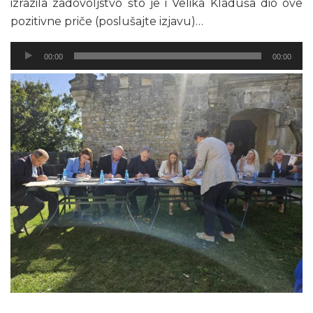
izrazila zadovoljstvo što je i Velika Kladuša dio ove
pozitivne priče (poslušajte izjavu)…
Audio
00:00
00:00
Player