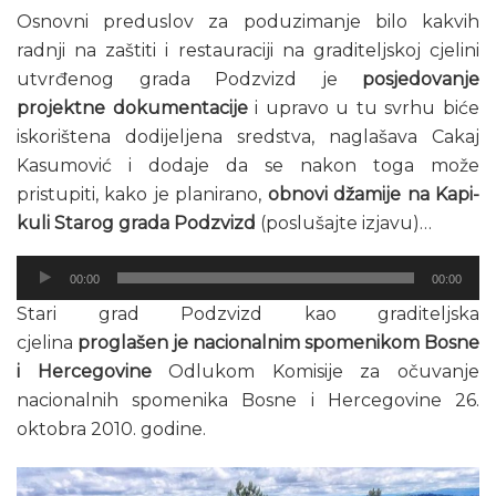
Osnovni preduslov za poduzimanje bilo kakvih
radnji na zaštiti i restauraciji na graditeljskoj cjelini
utvrđenog grada Podzvizd je
posjedovanje
projektne dokumentacije
i upravo u tu svrhu biće
iskorištena dodijeljena sredstva, naglašava Cakaj
Kasumović i dodaje da se nakon toga može
pristupiti, kako je planirano,
obnovi džamije na Kapi-
kuli Starog grada Podzvizd
(poslušajte izjavu)…
Audio
00:00
00:00
Player
Stari grad Podzvizd kao graditeljska
cjelina
proglašen je nacionalnim spomenikom Bosne
i Hercegovine
Odlukom Komisije za očuvanje
nacionalnih spomenika Bosne i Hercegovine 26.
oktobra 2010. godine.