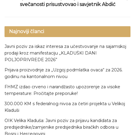
svečanosti prisustvovao i savjetnik Abdić
Najnoviji članci
Javni poziv za iskaz interesa za učestvovanje na sajamskoj
prodaji kroz manifestaciju „KLADUŠKI DANI
POLJOPRIVREDE 2026”
Prijava proizvodnje za „Uzgoj podmlatka ovaca“ za 2026.
godinu na kantonalnom nivou
FHMZ izdao crveno i narandžasto upozorenje za visoke
temperature: Pročitajte preporuke!
300.000 KM s federalnog nivoa za četiri projekta u Velikoj
Kladuši
OIK Velika Kladuša: Javni poziv za prijavu kandidata za
predsjednike/zamjenike predsjednika biračkih odbora u
Bosni i Hercegovini