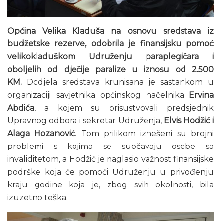
Općina Velika Kladuša na osnovu sredstava iz
budžetske rezerve, odobrila je finansijsku pomoć
velikokladuškom Udruženju paraplegičara i
oboljelih od dječije paralize u iznosu od 2.500
KM.
Dodjela sredstava krunisana je sastankom u
organizaciji savjetnika općinskog načelnika
Ervina
Abdića
, a kojem su prisustvovali predsjednik
Upravnog odbora i sekretar Udruženja,
Elvis Hodžić i
Alaga Hozanović
. Tom prilikom iznešeni su brojni
problemi s kojima se suočavaju osobe sa
invaliditetom, a Hodžić je naglasio važnost finansijske
podrške koja će pomoći Udruženju u privođenju
kraju godine koja je, zbog svih okolnosti, bila
izuzetno teška.