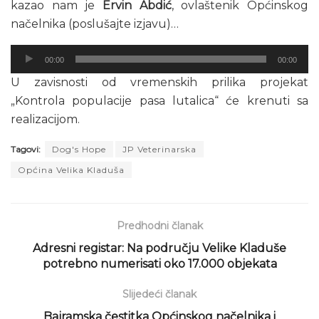
kazao nam je
Ervin Abdić
, ovlaštenik Općinskog
načelnika (poslušajte izjavu)…
Audio
00:00
00:00
Player
U zavisnosti od vremenskih prilika projekat
„Kontrola populacije pasa lutalica“ će krenuti sa
realizacijom.
Tagovi:
Dog's Hope
JP Veterinarska
Općina Velika Kladuša
Predhodni članak
Adresni registar: Na području Velike Kladuše
potrebno numerisati oko 17.000 objekata
Slijedeći članak
Bajramska čestitka Općinskog načelnika i