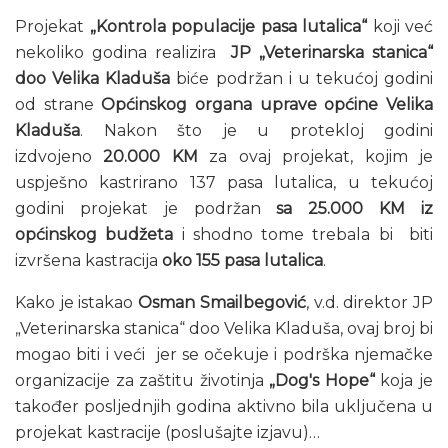
Projekat
„Kontrola populacije pasa lutalica“
koji već
nekoliko godina realizira
JP „Veterinarska stanica“
doo Velika Kladuša
biće podržan i u tekućoj godini
od strane
Općinskog organa uprave općine Velika
Kladuša
. Nakon što je u protekloj godini
izdvojeno
20.000 KM
za ovaj projekat, kojim je
uspješno kastrirano 137 pasa lutalica, u tekućoj
godini projekat je podržan
sa 25.000 KM iz
općinskog budžeta
i shodno tome trebala bi biti
izvršena kastracija
oko 155 pasa lutalica
.
Kako je istakao
Osman Smailbegović
, v.d. direktor JP
„Veterinarska stanica“ doo Velika Kladuša, ovaj broj bi
mogao biti i veći jer se očekuje i podrška njemačke
organizacije za zaštitu životinja
„Dog's Hope“
koja je
također posljednjih godina aktivno bila uključena u
projekat kastracije (poslušajte izjavu)…