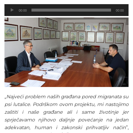
Audio
00:00
00:00
Player
„
Najveći problem naših građana pored migranata su
psi lutalice. Podrškom ovom projektu, mi nastojimo
zaštiti i naše građane ali i same životinje jer
sprječavamo njihovo daljnje povećanje na jedan
adekvatan, human i zakonski prihvatljiv način
“,