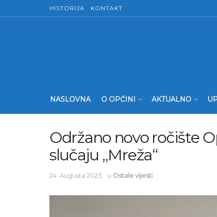
HISTORIJA
KONTAKT
NASLOVNA
O OPĆINI
AKTUALNO
UP
Održano novo ročište 
slučaju „Mreža“
24. Augusta 2023.
u
Ostale vijesti