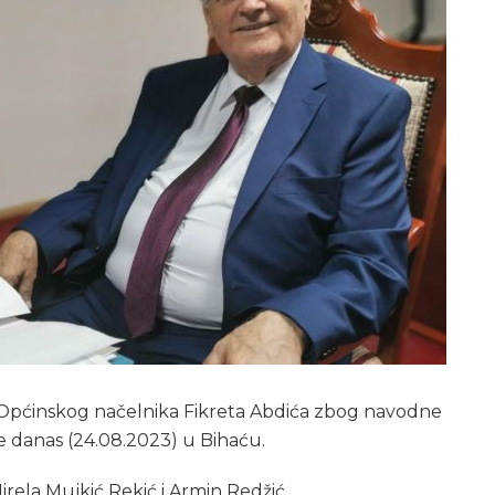
 Općinskog načelnika Fikreta Abdića zbog navodne
e danas (24.08.2023) u Bihaću.
irela Mujkić Rekić i Armin Redžić.