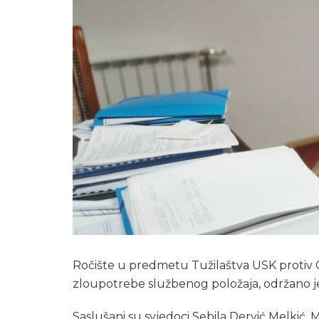
Ročište u predmetu Tužilaštva USK protiv
zloupotrebe službenog položaja, održano j
Saslušani su svjedoci Sebila Dervić Melkić, M