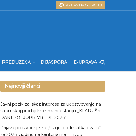
PRIJAVI KORUPCIJU
I PREDUZEĆA
DIJASPORA
E-UPRAVA
Najnoviji članci
Javni poziv za iskaz interesa za učestvovanje na
sajamskoj prodaji kroz manifestaciju „KLADUŠKI
DANI POLJOPRIVREDE 2026”
Prijava proizvodnje za „Uzgoj podmlatka ovaca“
za 2026. godinu na kantonalnom nivou