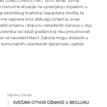
vnici „UNA CONSULTING“ d.o.o. Bihać. Svrha
 trenutne situacije na upravljanju otpadom u
e ekološkog kvaliteta i kapaciteta okoliša, te
avne rasprave kroz diskusiju iznijeli su svoje
tražili izmjenu i dopunu određenih članova u cilju
snika i svi ostali građani koji nisu prisustvovali
jedbe na navedeni Nacrt Zakona mogu dostaviti u
komunalnih i stambenih djelatnosti i zaštite
Slijedeći članak
SVEČANI OTVOR DŽAMIJE U BEGLUKU