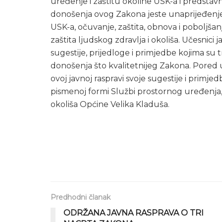
uređenje i zaštitu okoline USK-a i predsta
donošenja ovog Zakona jeste unaprijeđenje
USK-a, očuvanje, zaštita, obnova i poboljšanj
zaštita ljudskog zdravlja i okoliša. Učesnici j
sugestije, prijedloge i primjedbe kojima su 
donošenja što kvalitetnijeg Zakona. Pored uče
ovoj javnoj raspravi svoje sugestije i prim
pismenoj formi Službi prostornog uređenja, 
okoliša Općine Velika Kladuša.
Predhodni članak
ODRŽANA JAVNA RASPRAVA O TRI