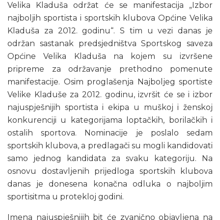
Velika Kladuša održat će se manifestacija „Izbor
najboljih sportista i sportskih klubova Općine Velika
Kladuša za 2012. godinu“. S tim u vezi danas je
održan sastanak predsjedništva Sportskog saveza
Općine Velika Kladuša na kojem su izvršene
pripreme za održavanje prethodno pomenute
manifestacije. Osim proglašenja Najboljeg sportiste
Velike Kladuše za 2012. godinu, izvršit će se i izbor
najuspješnijih sportista i ekipa u muškoj i ženskoj
konkurenciji u kategorijama loptačkih, borilačkih i
ostalih sportova. Nominacije je poslalo sedam
sportskih klubova, a predlagači su mogli kandidovati
samo jednog kandidata za svaku kategoriju. Na
osnovu dostavljenih prijedloga sportskih klubova
danas je donesena konačna odluka o najboljim
sportisitma u protekloj godini.
Imena najuspješnijih bit će zvanično objavljena na