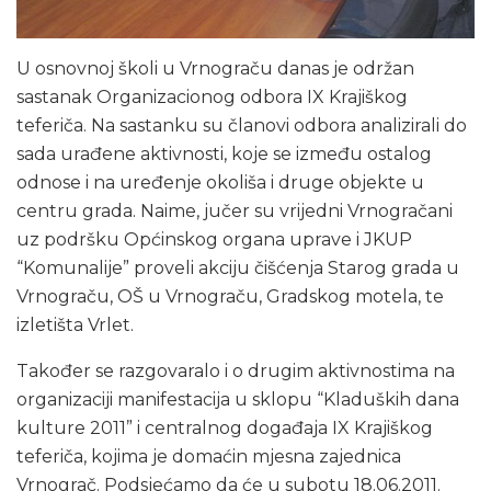
U osnovnoj školi u Vrnograču danas je održan
sastanak Organizacionog odbora IX Krajiškog
teferiča. Na sastanku su članovi odbora analizirali do
sada urađene aktivnosti, koje se između ostalog
odnose i na uređenje okoliša i druge objekte u
centru grada. Naime, jučer su vrijedni Vrnogračani
uz podršku Općinskog organa uprave i JKUP
“Komunalije” proveli akciju čišćenja Starog grada u
Vrnograču, OŠ u Vrnograču, Gradskog motela, te
izletišta Vrlet.
Također se razgovaralo i o drugim aktivnostima na
organizaciji manifestacija u sklopu “Kladuških dana
kulture 2011” i centralnog događaja IX Krajiškog
teferiča, kojima je domaćin mjesna zajednica
Vrnograč. Podsjećamo da će u subotu 18.06.2011.