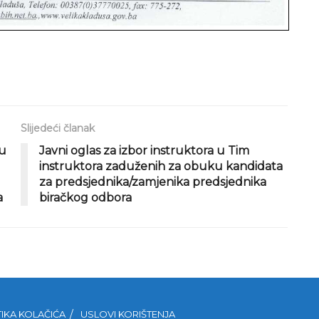
Slijedeći članak
nu
Javni oglas za izbor instruktora u Tim
instruktora zaduženih za obuku kandidata
za predsjednika/zamjenika predsjednika
a
biračkog odbora
TIKA KOLAČIĆA
USLOVI KORIŠTENJA