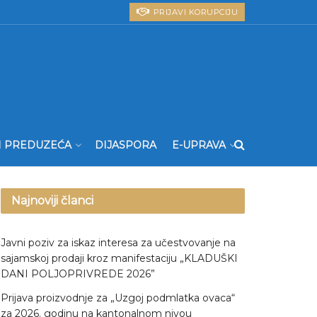
PRIJAVI KORUPCIJU
I PREDUZEĆA
DIJASPORA
E-UPRAVA
Najnoviji članci
Javni poziv za iskaz interesa za učestvovanje na
sajamskoj prodaji kroz manifestaciju „KLADUŠKI
DANI POLJOPRIVREDE 2026”
Prijava proizvodnje za „Uzgoj podmlatka ovaca“
za 2026. godinu na kantonalnom nivou