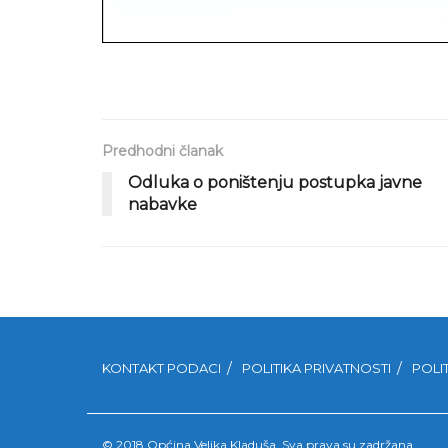
Predhodni članak
Odluka o poništenju postupka javne
nabavke
KONTAKT PODACI
POLITIKA PRIVATNOSTI
POLI
© 2018 Općina Velika Kladuša. Sva prava su zadržana