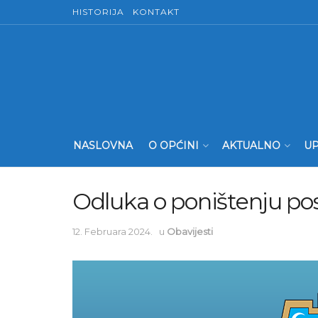
HISTORIJA
KONTAKT
NASLOVNA
O OPĆINI
AKTUALNO
UP
Odluka o poništenju po
12. Februara 2024.
u
Obavijesti