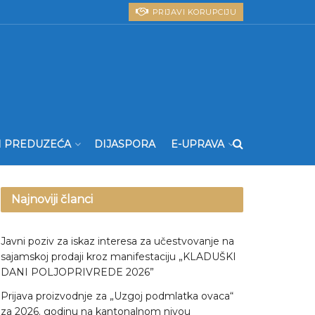
PRIJAVI KORUPCIJU
I PREDUZEĆA
DIJASPORA
E-UPRAVA
Najnoviji članci
Javni poziv za iskaz interesa za učestvovanje na
sajamskoj prodaji kroz manifestaciju „KLADUŠKI
DANI POLJOPRIVREDE 2026”
Prijava proizvodnje za „Uzgoj podmlatka ovaca“
za 2026. godinu na kantonalnom nivou