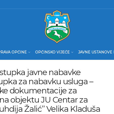
RAVA OPĆINE
OPĆINSKO VIJEĆE
JAVNE USTANOVE 
ostupka javne nabavke
pka za nabavku usluga –
čke dokumentacije za
 na objektu JU Centar za
uhdija Žalić” Velika Kladuša