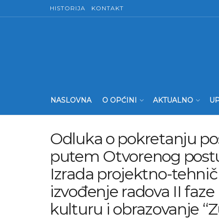
HISTORIJA
KONTAKT
NASLOVNA
O OPĆINI
AKTUALNO
UP
Odluka o pokretanju p
putem Otvorenog postu
Izrada projektno-tehni
izvođenje radova II faze
kulturu i obrazovanje “Z