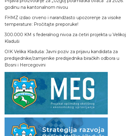
Prijava proizvodnje za „Uzgoj podmlatka ovaca“ za 2026.
godinu na kantonalnom nivou
FHMZ izdao crveno i narandžasto upozorenje za visoke
temperature: Pročitajte preporuke!
300.000 KM s federalnog nivoa za četiri projekta u Velikoj
Kladuši
OIK Velika Kladuša: Javni poziv za prijavu kandidata za
predsjednike/zamjenike predsjednika biračkih odbora u
Bosni i Hercegovini