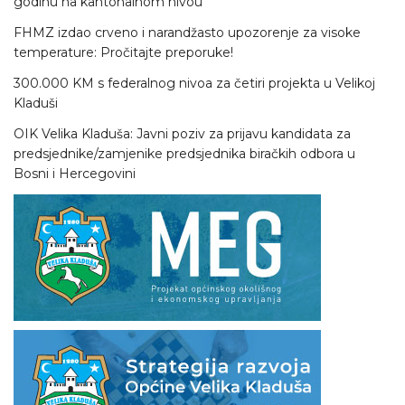
godinu na kantonalnom nivou
FHMZ izdao crveno i narandžasto upozorenje za visoke
temperature: Pročitajte preporuke!
300.000 KM s federalnog nivoa za četiri projekta u Velikoj
Kladuši
OIK Velika Kladuša: Javni poziv za prijavu kandidata za
predsjednike/zamjenike predsjednika biračkih odbora u
Bosni i Hercegovini