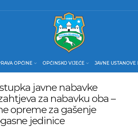
RAVA OPĆINE
OPĆINSKO VIJEĆE
JAVNE USTANOVE 
ostupka javne nabavke
ahtjeva za nabavku oba –
sne opreme za gašenje
ogasne jedinice