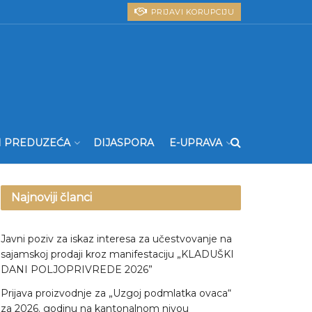
PRIJAVI KORUPCIJU
I PREDUZEĆA
DIJASPORA
E-UPRAVA
Najnoviji članci
Javni poziv za iskaz interesa za učestvovanje na
sajamskoj prodaji kroz manifestaciju „KLADUŠKI
DANI POLJOPRIVREDE 2026”
Prijava proizvodnje za „Uzgoj podmlatka ovaca“
za 2026. godinu na kantonalnom nivou