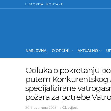
HISTORIJA
KONTAKT
NASLOVNA
O OPĆINI
AKTUALNO
UP
Odluka o pokretanju p
putem Konkurentskog z
specijalizirane vatroga
požara za potrebe Vatr
30. Novembra 2023.
u
Obavijesti