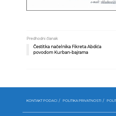
Predhodni članak
Čestitka načelnika Fikreta Abdića
povodom Kurban-bajrama
KONTAKT PODACI
POLITIKA PRIVATNOSTI
POLI