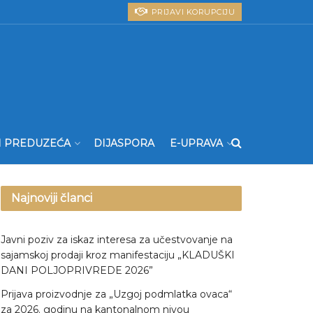
PRIJAVI KORUPCIJU
I PREDUZEĆA
DIJASPORA
E-UPRAVA
Najnoviji članci
Javni poziv za iskaz interesa za učestvovanje na
sajamskoj prodaji kroz manifestaciju „KLADUŠKI
DANI POLJOPRIVREDE 2026”
Prijava proizvodnje za „Uzgoj podmlatka ovaca“
za 2026. godinu na kantonalnom nivou