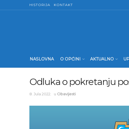
HISTORIJA
KONTAKT
NASLOVNA
O OPĆINI
AKTUALNO
UP
Odluka o pokretanju p
8. Jula 2022.
u
Obavijesti