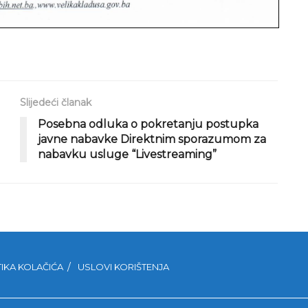
Slijedeći članak
Posebna odluka o pokretanju postupka
javne nabavke Direktnim sporazumom za
nabavku usluge “Livestreaming”
TIKA KOLAČIĆA
USLOVI KORIŠTENJA