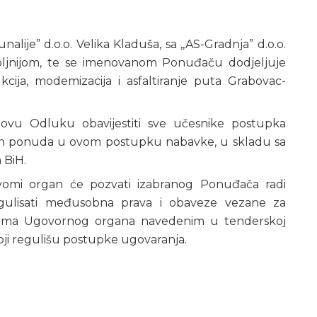
je” d.o.o. Velika Kladuša, sa ,,AS-Gradnja” d.o.o.
voljnijom, te se imenovanom Ponuđaču dodjeljuje
cija, modemizacija i asfaltiranje puta Grabovac-
ovu Odluku obavijestiti sve učesnike postupka
glih ponuda u ovom postupku nabavke, u skladu sa
 BiH.
vomi organ će pozvati izabranog Ponuđača radi
egulisati međusobna prava i obaveze vezane za
ima Ugovornog organa navedenim u tenderskoj
oji regulišu postupke ugovaranja.