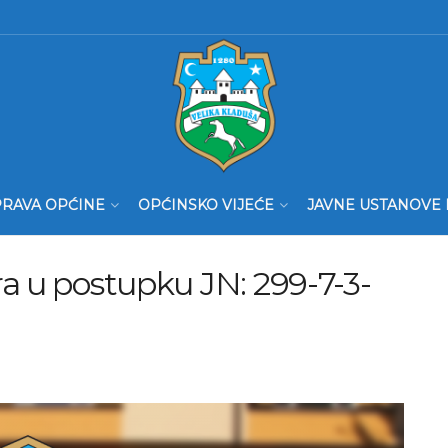
RAVA OPĆINE
OPĆINSKO VIJEĆE
JAVNE USTANOVE 
a u postupku JN: 299-7-3-