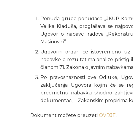
Ponuda grupe ponuđača ,,JKUP Komunali
Velika Kladuša, proglašava se najpo
Ugovor o nabavci radova ,,Rekonstruk
Mašinovići”.
Ugovorni organ će istovremeno uz 
nabavke o rezultatima analize pristi
članom 71. Zakona o javnim nabavkama
Po pravosnažnosti ove Odluke, Ugo
zaključenja Ugovora kojim će se r
predmetnu nabavku shodno zahtjev
dokumentaciji i Zakonskim propisima k
Dokument možete preuzeti
OVDJE
.