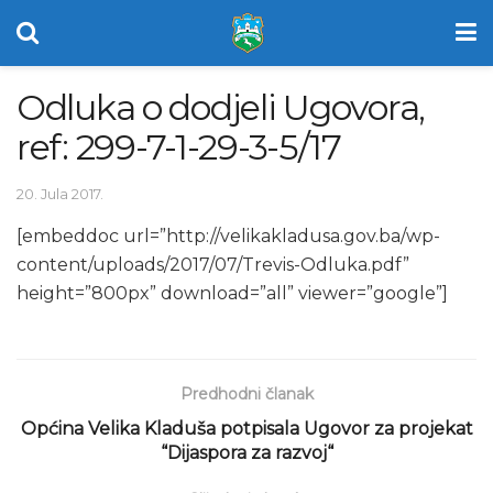
Odluka o dodjeli Ugovora,
ref: 299-7-1-29-3-5/17
20. Jula 2017.
[embeddoc url=”http://velikakladusa.gov.ba/wp-
content/uploads/2017/07/Trevis-Odluka.pdf”
height=”800px” download=”all” viewer=”google”]
Predhodni članak
Općina Velika Kladuša potpisala Ugovor za projekat
“Dijaspora za razvoj“