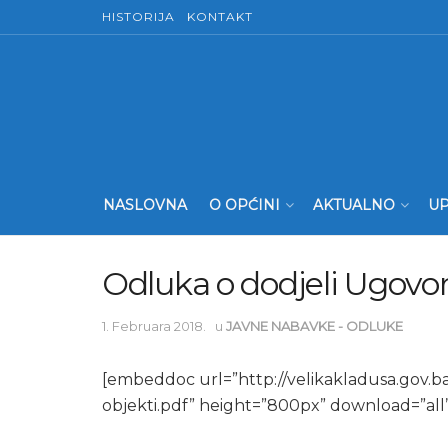
HISTORIJA
KONTAKT
NASLOVNA
O OPĆINI
AKTUALNO
UP
Odluka o dodjeli Ugovora
1. Februara 2018.
u
JAVNE NABAVKE - ODLUKE
[embeddoc url=”http://velikakladusa.gov
objekti.pdf” height=”800px” download=”all