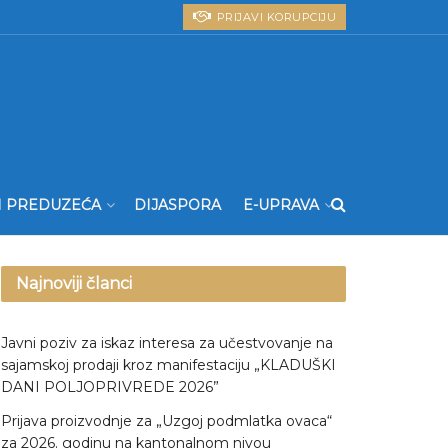
PRIJAVI KORUPCIJU
I PREDUZEĆA
DIJASPORA
E-UPRAVA
Najnoviji članci
Javni poziv za iskaz interesa za učestvovanje na
sajamskoj prodaji kroz manifestaciju „KLADUŠKI
DANI POLJOPRIVREDE 2026”
Prijava proizvodnje za „Uzgoj podmlatka ovaca“
za 2026. godinu na kantonalnom nivou