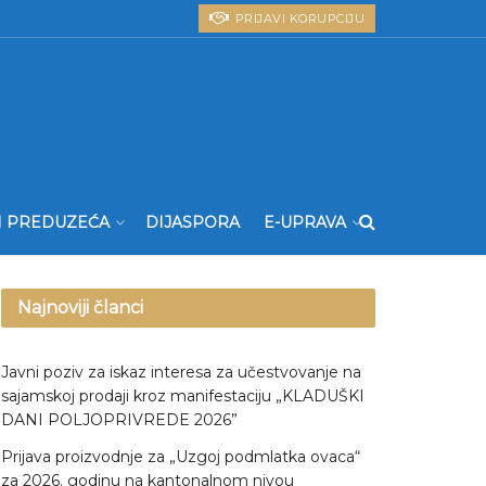
PRIJAVI KORUPCIJU
I PREDUZEĆA
DIJASPORA
E-UPRAVA
Najnoviji članci
Javni poziv za iskaz interesa za učestvovanje na
sajamskoj prodaji kroz manifestaciju „KLADUŠKI
DANI POLJOPRIVREDE 2026”
Prijava proizvodnje za „Uzgoj podmlatka ovaca“
za 2026. godinu na kantonalnom nivou