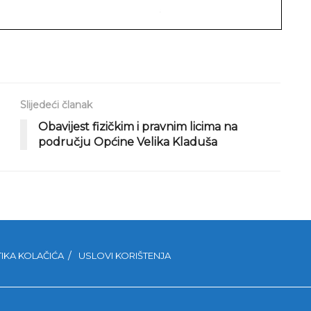
Slijedeći članak
Obavijest fizičkim i pravnim licima na
području Općine Velika Kladuša
TIKA KOLAČIĆA
USLOVI KORIŠTENJA