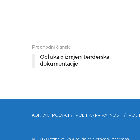
Predhodni članak
Odluka o izmjeni tenderske
dokumentacije
KONTAKT PODACI
POLITIKA PRIVATNOSTI
POLI
© 2018 Općina Velika Kladuša. Sva prava su zadržana