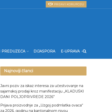
PRIJAVI KORUPCIJU
I PREDUZEĆA
DIJASPORA
E-UPRAVA
Najnoviji članci
Javni poziv za iskaz interesa za učestvovanje na
sajamskoj prodaji kroz manifestaciju „KLADUŠKI
DANI POLJOPRIVREDE 2026”
Prijava proizvodnje za „Uzgoj podmlatka ovaca“
za 2026. godinu na kantonalnom nivou