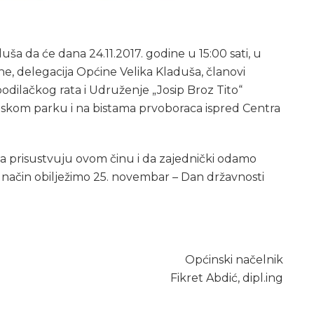
a da će dana 24.11.2017. godine u 15:00 sati, u
, delegacija Općine Velika Kladuša, članovi
odilačkog rata i Udruženje „Josip Broz Tito“
adskom parku i na bistama prvoboraca ispred Centra
 prisustvuju ovom činu i da zajednički odamo
 način obilježimo 25. novembar – Dan državnosti
Općinski načelnik
Fikret Abdić, dipl.ing