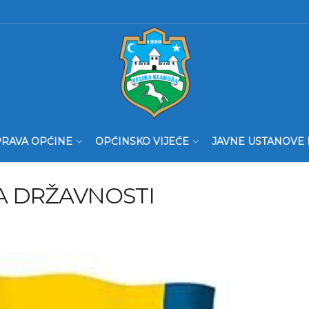
RAVA OPĆINE
OPĆINSKO VIJEĆE
JAVNE USTANOVE 
A DRŽAVNOSTI