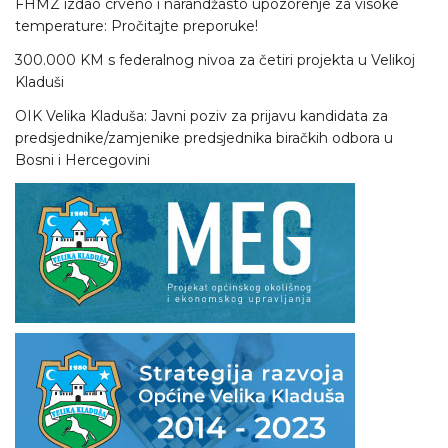
FHMZ izdao crveno i narandžasto upozorenje za visoke
temperature: Pročitajte preporuke!
300.000 KM s federalnog nivoa za četiri projekta u Velikoj
Kladuši
OIK Velika Kladuša: Javni poziv za prijavu kandidata za
predsjednike/zamjenike predsjednika biračkih odbora u
Bosni i Hercegovini