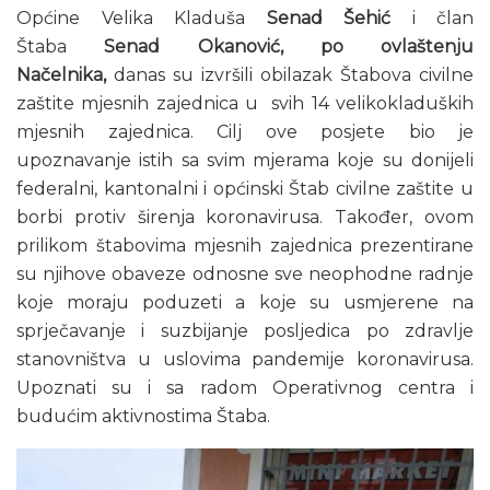
Općine Velika Kladuša
Senad Šehić
i član
Štaba
Senad Okanović, po ovlaštenju
Načelnika,
danas su izvršili obilazak Štabova civilne
zaštite mjesnih zajednica u svih 14 velikokladuških
mjesnih zajednica. Cilj ove posjete bio je
upoznavanje istih sa svim mjerama koje su donijeli
federalni, kantonalni i općinski Štab civilne zaštite u
borbi protiv širenja koronavirusa. Također, ovom
prilikom štabovima mjesnih zajednica prezentirane
su njihove obaveze odnosne sve neophodne radnje
koje moraju poduzeti a koje su usmjerene na
sprječavanje i suzbijanje posljedica po zdravlje
stanovništva u uslovima pandemije koronavirusa.
Upoznati su i sa radom Operativnog centra i
budućim aktivnostima Štaba.