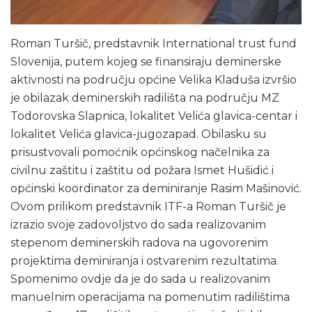
Roman Turšič, predstavnik International trust fund
Slovenija, putem kojeg se finansiraju deminerske
aktivnosti na području općine Velika Kladuša izvršio
je obilazak deminerskih radilišta na području MZ
Todorovska Slapnica, lokalitet Velića glavica-centar i
lokalitet Velića glavica-jugozapad. Obilasku su
prisustvovali pomoćnik općinskog načelnika za
civilnu zaštitu i zaštitu od požara Ismet Hušidić i
općinski koordinator za deminiranje Rasim Mašinović.
Ovom prilikom predstavnik ITF-a Roman Turšič je
izrazio svoje zadovoljstvo do sada realizovanim
stepenom deminerskih radova na ugovorenim
projektima deminiranja i ostvarenim rezultatima.
Spomenimo ovdje da je do sada u realizovanim
manuelnim operacijama na pomenutim radilištima