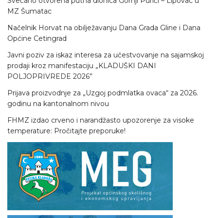
Svečano otvorena putna dionica Gornji Purići – Lipovac u
MZ Šumatac
Načelnik Horvat na obilježavanju Dana Grada Gline i Dana
Općine Cetingrad
Javni poziv za iskaz interesa za učestvovanje na sajamskoj
prodaji kroz manifestaciju „KLADUŠKI DANI
POLJOPRIVREDE 2026”
Prijava proizvodnje za „Uzgoj podmlatka ovaca“ za 2026.
godinu na kantonalnom nivou
FHMZ izdao crveno i narandžasto upozorenje za visoke
temperature: Pročitajte preporuke!