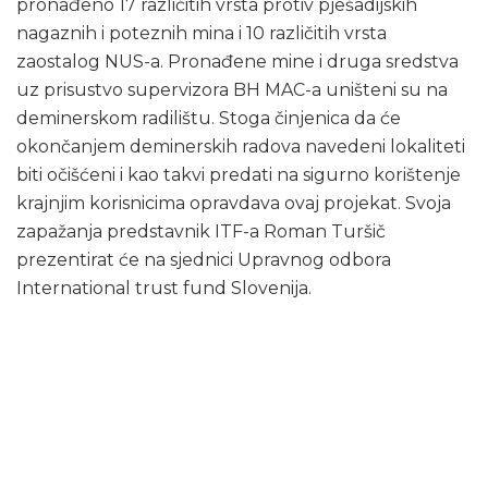
pronađeno 17 različitih vrsta protiv pješadijskih
nagaznih i poteznih mina i 10 različitih vrsta
zaostalog NUS-a. Pronađene mine i druga sredstva
uz prisustvo supervizora BH MAC-a uništeni su na
deminerskom radilištu. Stoga činjenica da će
okončanjem deminerskih radova navedeni lokaliteti
biti očišćeni i kao takvi predati na sigurno korištenje
krajnjim korisnicima opravdava ovaj projekat. Svoja
zapažanja predstavnik ITF-a Roman Turšič
prezentirat će na sjednici Upravnog odbora
International trust fund Slovenija.