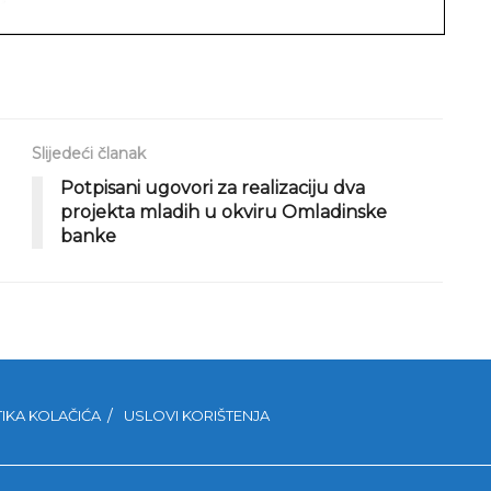
Slijedeći članak
Potpisani ugovori za realizaciju dva
projekta mladih u okviru Omladinske
banke
TIKA KOLAČIĆA
USLOVI KORIŠTENJA