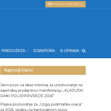
PRIJAVI KORUPCIJU
I PREDUZEĆA
DIJASPORA
E-UPRAVA
Najnoviji članci
Javni poziv za iskaz interesa za učestvovanje na
sajamskoj prodaji kroz manifestaciju „KLADUŠKI
DANI POLJOPRIVREDE 2026”
Prijava proizvodnje za „Uzgoj podmlatka ovaca“
za 2026. godinu na kantonalnom nivou