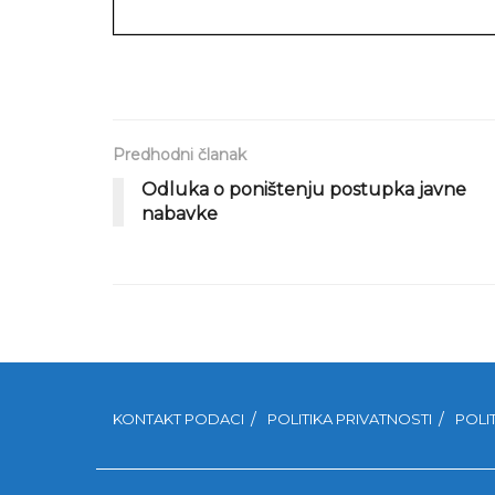
Predhodni članak
Odluka o poništenju postupka javne
nabavke
KONTAKT PODACI
POLITIKA PRIVATNOSTI
POLI