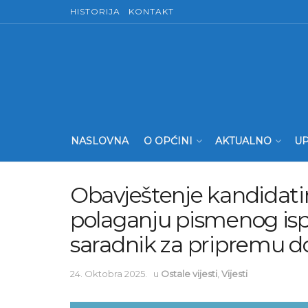
HISTORIJA
KONTAKT
NASLOVNA
O OPĆINI
AKTUALNO
UP
Obavještenje kandidatim
polaganju pismenog ispi
saradnik za pripremu 
24. Oktobra 2025.
u
Ostale vijesti
,
Vijesti