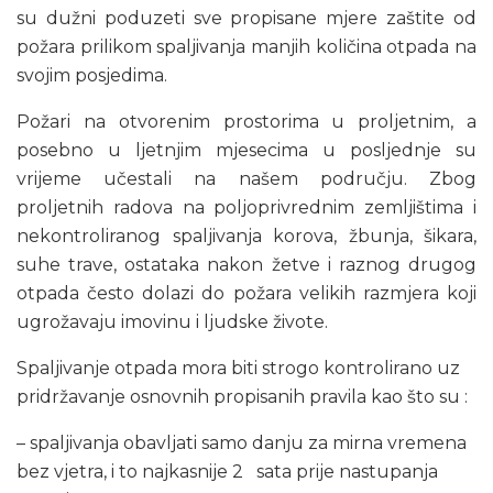
su dužni poduzeti sve propisane mjere zaštite od
požara prilikom spaljivanja manjih količina otpada na
svojim posjedima.
Požari na otvorenim prostorima u proljetnim, a
posebno u ljetnjim mjesecima u posljednje su
vrijeme učestali na našem području. Zbog
proljetnih radova na poljoprivrednim zemljištima i
nekontroliranog spaljivanja korova, žbunja, šikara,
suhe trave, ostataka nakon žetve i raznog drugog
otpada često dolazi do požara velikih razmjera koji
ugrožavaju imovinu i ljudske živote.
Spaljivanje otpada mora biti strogo kontrolirano uz
pridržavanje osnovnih propisanih pravila kao što su :
– spaljivanja obavljati samo danju za mirna vremena
bez vjetra, i to najkasnije 2 sata prije nastupanja