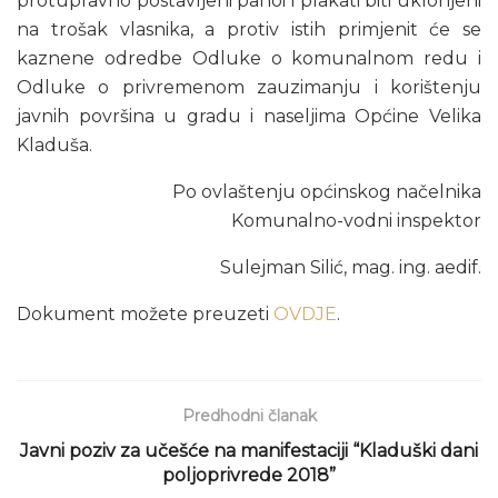
protupravno postavljeni panoi i plakati biti uklonjeni
na trošak vlasnika, a protiv istih primjenit će se
kaznene odredbe Odluke o komunalnom redu i
Odluke o privremenom zauzimanju i korištenju
javnih površina u gradu i naseljima Općine Velika
Kladuša.
Po ovlaštenju općinskog načelnika
Komunalno-vodni inspektor
Sulejman Silić, mag. ing. aedif.
Dokument možete preuzeti
OVDJE
.
Predhodni članak
Javni poziv za učešće na manifestaciji “Kladuški dani
poljoprivrede 2018”