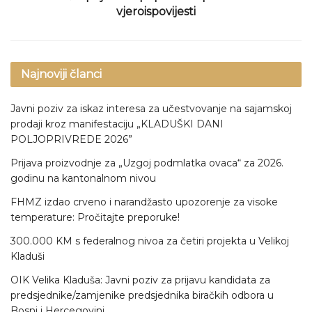
vjeroispovijesti
Najnoviji članci
Javni poziv za iskaz interesa za učestvovanje na sajamskoj
prodaji kroz manifestaciju „KLADUŠKI DANI
POLJOPRIVREDE 2026”
Prijava proizvodnje za „Uzgoj podmlatka ovaca“ za 2026.
godinu na kantonalnom nivou
FHMZ izdao crveno i narandžasto upozorenje za visoke
temperature: Pročitajte preporuke!
300.000 KM s federalnog nivoa za četiri projekta u Velikoj
Kladuši
OIK Velika Kladuša: Javni poziv za prijavu kandidata za
predsjednike/zamjenike predsjednika biračkih odbora u
Bosni i Hercegovini