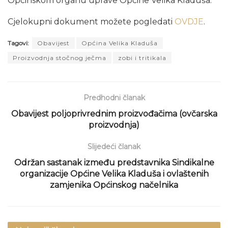
Općinskom organu uprave Općine Velika Kladuša.
Cjelokupni dokument možete pogledati
OVDJE
.
Tagovi:
Obavijest
Općina Velika Kladuša
Proizvodnja stočnog ječma
zobi i tritikala
Predhodni članak
Obavijest poljoprivrednim proizvođačima (ovčarska
proizvodnja)
Slijedeći članak
Održan sastanak između predstavnika Sindikalne
organizacije Općine Velika Kladuša i ovlaštenih
zamjenika Općinskog načelnika