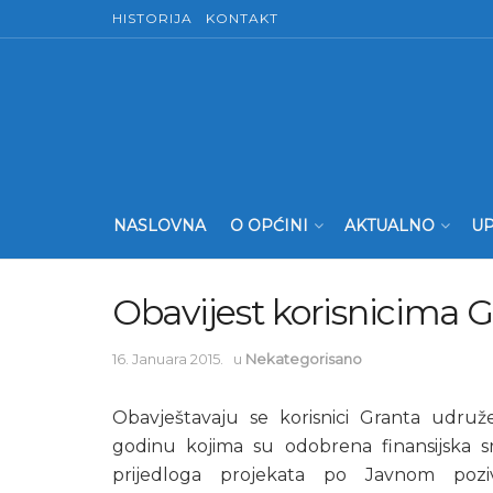
HISTORIJA
KONTAKT
NASLOVNA
O OPĆINI
AKTUALNO
UP
Obavijest korisnicima 
16. Januara 2015.
u
Nekategorisano
Obavještavaju se korisnici Granta udru
godinu kojima su odobrena finansijska 
prijedloga projekata po Javnom poziv