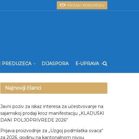
PRIJAVI KORUPCIJU
I PREDUZEĆA
DIJASPORA
E-UPRAVA
Najnoviji članci
Javni poziv za iskaz interesa za učestvovanje na
sajamskoj prodaji kroz manifestaciju „KLADUŠKI
DANI POLJOPRIVREDE 2026”
Prijava proizvodnje za „Uzgoj podmlatka ovaca“
za 2026. godinu na kantonalnom nivou