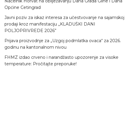
Načelnik Horvat na obilježavanju Dana Grada Gline i Dana
Općine Cetingrad
Javni poziv za iskaz interesa za učestvovanje na sajamskoj
prodaji kroz manifestaciju „KLADUŠKI DANI
POLJOPRIVREDE 2026”
Prijava proizvodnje za „Uzgoj podmlatka ovaca“ za 2026.
godinu na kantonalnom nivou
FHMZ izdao crveno i narandžasto upozorenje za visoke
temperature: Pročitajte preporuke!
300.000 KM s federalnog nivoa za četiri projekta u Velikoj
Kladuši