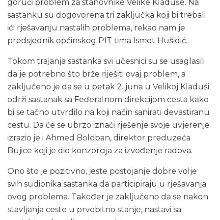
gorući problem za stanovnike Velike Kladuše. Na
sastanku su dogovorena tri zaključka koji bi trebali
ići rješavanju nastalih problema, rekao nam je
predsjednik općinskog PIT tima Ismet Hušidić.
Tokom trajanja sastanka svi učesnici su se usaglasili
da je potrebno što brže riješiti ovaj problem, a
zaključeno je da se u petak 2. juna u Velikoj Kladuši
održi sastanak sa Federalnom direkcijom cesta kako
bi se tačno utvrdilo na koji način sanirati devastiranu
cestu. Da će se ubrzo iznaći rješenje svoje uvjerenje
izrazio je i Ahmed Boloban, direktor preduzeća
Bujice koji je dio konzorcija za izvođenje radova.
Ono što je pozitivno, jeste postojanje dobre volje
svih sudionika sastanka da participiraju u rješavanja
ovog problema. Također je zaključeno da se nakon
stavljanja ceste u prvobitno stanje, nastavi sa