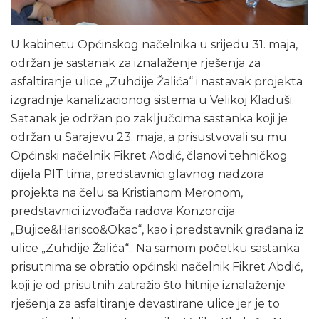
U kabinetu Općinskog načelnika u srijedu 31. maja,
održan je sastanak za iznalaženje rješenja za
asfaltiranje ulice „Zuhdije Žalića“ i nastavak projekta
izgradnje kanalizacionog sistema u Velikoj Kladuši.
Satanak je održan po zaključcima sastanka koji je
održan u Sarajevu 23. maja, a prisustvovali su mu
Općinski načelnik Fikret Abdić, članovi tehničkog
dijela PIT tima, predstavnici glavnog nadzora
projekta na čelu sa Kristianom Meronom,
predstavnici izvođača radova Konzorcija
„Bujice&Harisco&Okac“, kao i predstavnik građana iz
ulice „Zuhdije Žalića“.. Na samom početku sastanka
prisutnima se obratio općinski načelnik Fikret Abdić,
koji je od prisutnih zatražio što hitnije iznalaženje
rješenja za asfaltiranje devastirane ulice jer je to