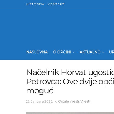
HISTORIJA
KONTAKT
NASLOVNA
O OPĆINI
AKTUALNO
UP
Načelnik Horvat ugosti
Petrovca: Ove dvije opći
moguć
22. Januara 2025.
u
Ostale vijesti
,
Vijesti