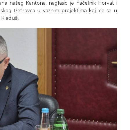
na našeg Kantona, naglasio je načelnik Horvat i
anskog Petrovca u važnim projektima koji će se u
 Kladuši.