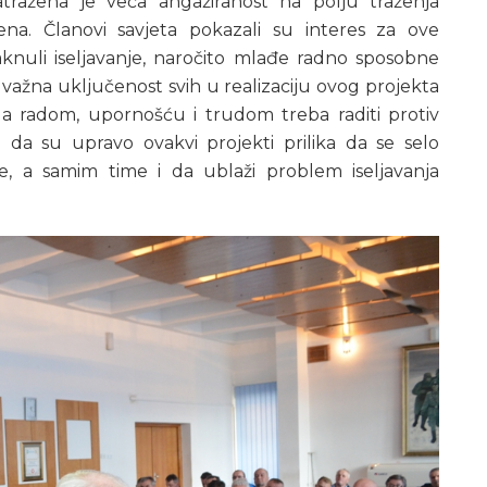
tražena je veća angažiranost na polju traženja
ena. Članovi savjeta pokazali su interes za ove
aknuli iseljavanje, naročito mlađe radno sposobne
o važna uključenost svih u realizaciju ovog projekta
 da radom, upornošću i trudom treba raditi protiv
 da su upravo ovakvi projekti prilika da se selo
ćine, a samim time i da ublaži problem iseljavanja