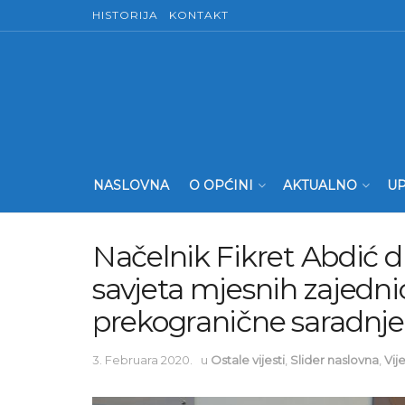
HISTORIJA
KONTAKT
NASLOVNA
O OPĆINI
AKTUALNO
UP
Načelnik Fikret Abdić d
savjeta mjesnih zajedni
prekogranične saradnje
3. Februara 2020.
u
Ostale vijesti
,
Slider naslovna
,
Vije