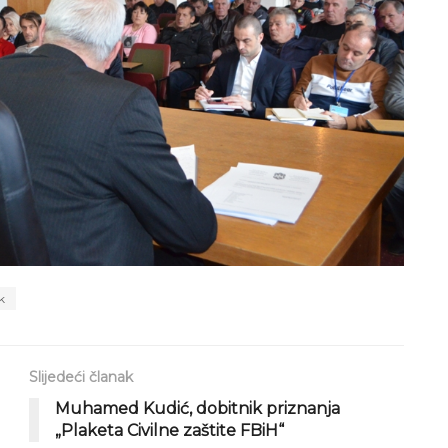
k
Slijedeći članak
Muhamed Kudić, dobitnik priznanja
„Plaketa Civilne zaštite FBiH“