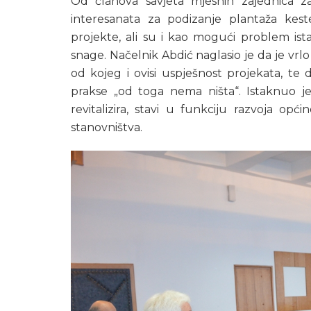
Od članova savjeta mjesnih zajednica za
interesanata za podizanje plantaža kest
projekte, ali su i kao mogući problem ist
snage. Načelnik Abdić naglasio je da je vrl
od kojeg i ovisi uspješnost projekata, te
prakse „od toga nema ništa“. Istaknuo je
revitalizira, stavi u funkciju razvoja op
stanovništva.