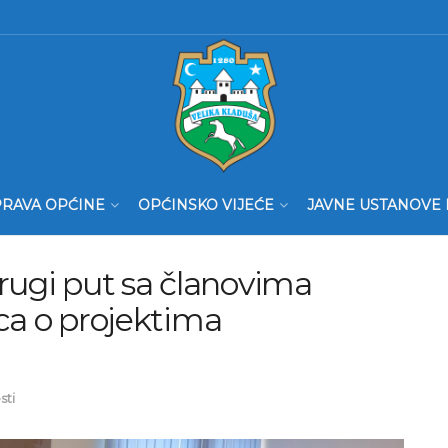
RAVA OPĆINE
OPĆINSKO VIJEĆE
JAVNE USTANOVE 
rugi put sa članovima
ca o projektima
sti