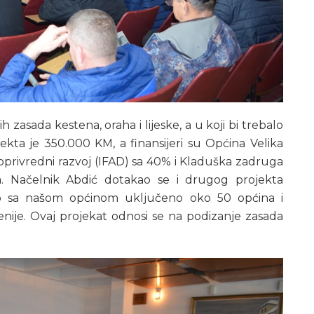
 zasada kestena, oraha i lijeske, a u koji bi trebalo
jekta je 350.000 KM, a finansijeri su Općina Velika
privredni razvoj (IFAD) sa 40% i Kladuška zadruga
ta. Načelnik Abdić dotakao se i drugog projekta
no sa našom općinom uključeno oko 50 općina i
enije. Ovaj projekat odnosi se na podizanje zasada