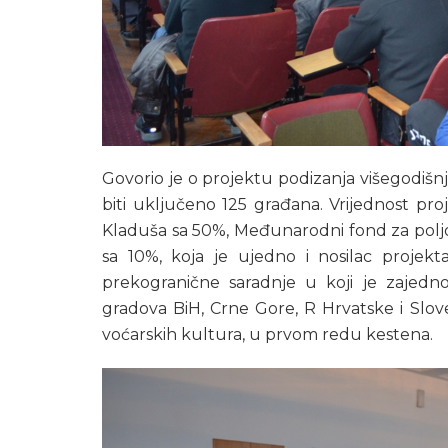
Govorio je o projektu podizanja višegodišnjih
biti uključeno 125 građana. Vrijednost pro
Kladuša sa 50%, Međunarodni fond za poljo
sa 10%, koja je ujedno i nosilac projek
prekogranične saradnje u koji je zajed
gradova BiH, Crne Gore, R Hrvatske i Slov
voćarskih kultura, u prvom redu kestena.