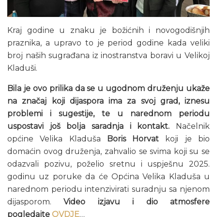
Kraj godine u znaku je božićnih i novogodišnjih
praznika, a upravo to je period godine kada veliki
broj naših sugrađana iz inostranstva boravi u Velikoj
Kladuši.
Bila je ovo prilika da se u ugodnom druženju ukaže
na značaj koji dijaspora ima za svoj grad, iznesu
problemi i sugestije, te u narednom periodu
uspostavi još bolja saradnja i kontakt.
Načelnik
općine Velika Kladuša
Boris Horvat
koji je bio
domaćin ovog druženja, zahvalio se svima koji su se
odazvali pozivu, poželio sretnu i uspješnu 2025.
godinu uz poruke da će Općina Velika Kladuša u
narednom periodu intenzivirati suradnju sa njenom
dijasporom.
Video izjavu i dio atmosfere
pogledajte
OVDJE
…