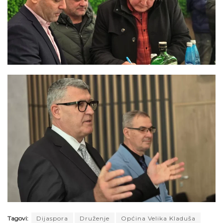
Tagovi:
Dijaspora
Druženje
Općina Velika Kladuša