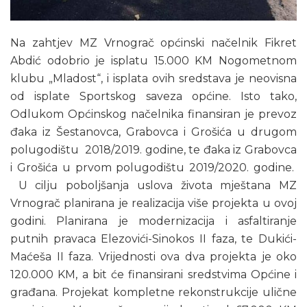
Na zahtjev MZ Vrnograč općinski načelnik Fikret
Abdić odobrio je isplatu 15.000 KM Nogometnom
klubu „Mladost“, i isplata ovih sredstava je neovisna
od isplate Sportskog saveza općine. Isto tako,
Odlukom Općinskog načelnika finansiran je prevoz
đaka iz Šestanovca, Grabovca i Grošića u drugom
polugodištu 2018/2019. godine, te đaka iz Grabovca
i Grošića u prvom polugodištu 2019/2020. godine.
U cilju poboljšanja uslova života mještana MZ
Vrnograč planirana je realizacija više projekta u ovoj
godini. Planirana je modernizacija i asfaltiranje
putnih pravaca Elezovići-Sinokos II faza, te Dukići-
Maćeša II faza. Vrijednosti ova dva projekta je oko
120.000 KM, a bit će finansirani sredstvima Općine i
građana. Projekat kompletne rekonstrukcije ulične