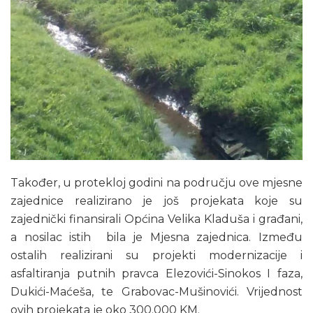
Također, u protekloj godini na području ove mjesne
zajednice realizirano je još projekata koje su
zajednički finansirali Općina Velika Kladuša i građani,
a nosilac istih bila je Mjesna zajednica. Između
ostalih realizirani su projekti modernizacije i
asfaltiranja putnih pravca Elezovići-Sinokos I faza,
Dukići-Maćeša, te Grabovac-Mušinovići. Vrijednost
ovih projekata je oko 300.000 KM.