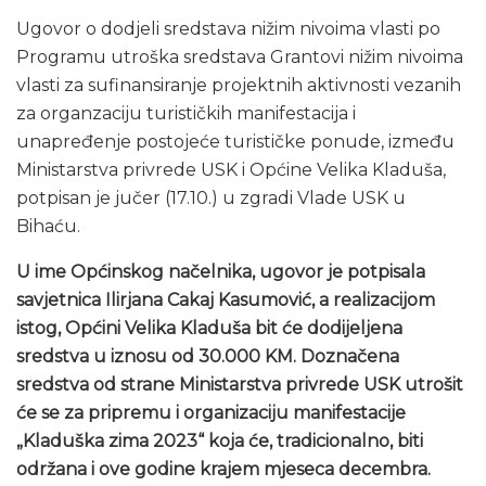
Ugovor o dodjeli sredstava nižim nivoima vlasti po
Programu utroška sredstava Grantovi nižim nivoima
vlasti za sufinansiranje projektnih aktivnosti vezanih
za organzaciju turističkih manifestacija i
unapređenje postojeće turističke ponude, između
Ministarstva privrede USK i Općine Velika Kladuša,
potpisan je jučer (17.10.) u zgradi Vlade USK u
Bihaću.
U ime Općinskog načelnika, ugovor je potpisala
savjetnica Ilirjana Cakaj Kasumović, a realizacijom
istog, Općini Velika Kladuša bit će dodijeljena
sredstva u iznosu od 30.000 KM. Doznačena
sredstva od strane Ministarstva privrede USK utrošit
će se za pripremu i organizaciju manifestacije
„Kladuška zima 2023“ koja će, tradicionalno, biti
održana i ove godine krajem mjeseca decembra.