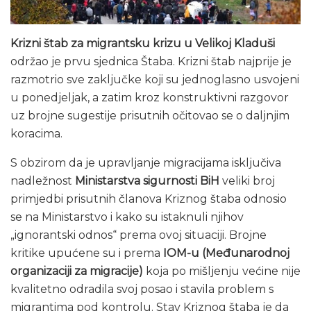
Krizni štab za migrantsku krizu u Velikoj Kladuši
održao je prvu sjednica Štaba. Krizni štab najprije je
razmotrio sve zaključke koji su jednoglasno usvojeni
u ponedjeljak, a zatim kroz konstruktivni razgovor
uz brojne sugestije prisutnih očitovao se o daljnjim
koracima.
S obzirom da je upravljanje migracijama isključiva
nadležnost
Ministarstva sigurnosti BiH
veliki broj
primjedbi prisutnih članova Kriznog štaba odnosio
se na Ministarstvo i kako su istaknuli njihov
„ignorantski odnos“ prema ovoj situaciji. Brojne
kritike upućene su i prema
IOM-u (Međunarodnoj
organizaciji za migracije)
koja po mišljenju većine nije
kvalitetno odradila svoj posao i stavila problem s
migrantima pod kontrolu. Stav Kriznog štaba je da