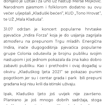
donijelo je užitak i za uho uz nastup Merse Miljković.
Narodnom pjesmom i folklorom dodatno su ovu
večer uljepšali „Kladuški bećeri“, KUD „Tono Hrovat“,
te UŽ „Mala Kladuša“.
31.07 održan je koncert popularne hrvtaske
pjevačice „Indira Forza“ koja je do usijanja zagrijala
atmosferu na prepunom Trgu mladih. Energična
Indira, inače dugogodišnja pjevačica popularne
grupe Colonia oduševila je brojnu publiku svojim
nastupom i još jednom pokazala da zna kako dobro
zabaviti publiku. Kao i prethodni i ovaj događaj u
okviru „Kladuškog ljeta 2021“ se pokazao punim
pogotkom jer su i centar grada i park bili prepuni
građana koji nisu krili da istinski uživaju.
Ipak, Kladuško ljeto još uvijek nije završeno.
Planirano je još mnogo dobrih sadržaja, stoga