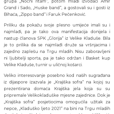
grupa „Noćni ritam“, potom mladi izvođači Amir
Grand i Sado, „Huske band“, a gostovali su i gosti iz
Bihaća, „Zippo band“ i Faruk Pečenković.
Priliku da pokažu svoje plesno umijeće imali su i
najmlađi, pa je tako ova manifestacija donijela i
nastup članova SPK „Glorija“ iz Velike Kladuše. Bila
je to prilika da se najmlađi druže sa vršnjacima i
zajedno zaplešu na Trgu mladih. Nisu zaboravljeni
ni ljubitelji sporta, pa je tako održan i Basket kup
Velike Kladuše, turnir u uličnoj košarci.
Veliko interesovanje posebno kod naših sugrađana
iz dijaspore izazvala je „Krajiška sofra“ na kojoj su
prezentirana domaća Krajiška jela koja su su
pripremale Velikokladuške mjesne zajednice. Dok je
„Krajiška sofra“ posjetiocima omogućila užitak za
nepce, „Kladuško ljeto 2021“ na bini na Trgu mladih