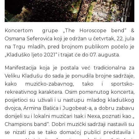
Koncertom grupe „The Horoscope bend“ &
Osmana Seferovića koji je održan u četvrtak, 22. jula
na Trgu mladih, pred brojnom publikom počelo je
„Kladuško ljeto 2021“ i trajat će do 07. augusta.
Manifestacija koja je postala već tradicionalna za
Veliku Kladušu do sada je ponudila brojne sadržaje,
kako muzičko-zabavnog, tako i sportsko-
rekreativnog karaktera. Osim pomenutog koncerta,
posjetioci su uživali i u nastupu mladog kladuškog
dvojca, Armina Bašića i Jugobeat-a, a dobru zabavu
donijeli su i lokalni muzičari Isak i Nexa, poznati kao „
Champions band“. Dobri muzički sadržaji nastavili su
se nizati pa se tako domaćoj publici predstavila i