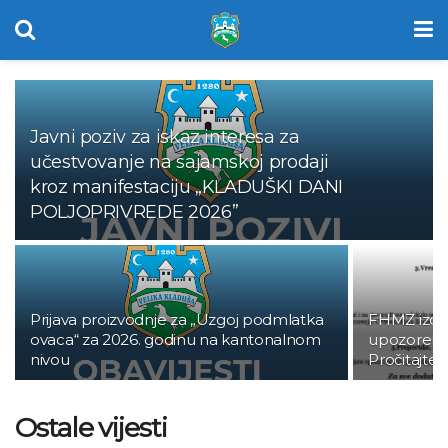
Javni poziv za iskaz interesa za
učestvovanje na sajamskoj prodaji
kroz manifestaciju „KLADUŠKI DANI
POLJOPRIVREDE 2026”
Prijava proizvodnje za „Uzgoj podmlatka
FHMZ izdao
ovaca“ za 2026. godinu na kantonalnom
upozorenje
nivou
Pročitajte
Ostale vijesti