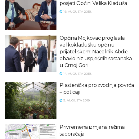
posjeti Općini Velika Kladuša
19. AUGUSTA 2019.
Općina Mojkovac proglasila
velikokladušku općinu
prijateljskom: Načelnik Abdić
obavio niz uspješnih sastanaka
u Crnoj Gori
14. AUGUSTA 2019.
Plastenička proizvodnja povrća
– poticaji
9. AUGUSTA 2019.
Privremena izmjena režima
saobraćaja