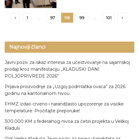
1
…
97
98
99
…
101
Najnoviji članci
Javni poziv za iskaz interesa za učestvovanje na sajamskoj
prodaji kroz manifestaciju „KLADUŠKI DANI
POLJOPRIVREDE 2026”
Prijava proizvodnje za „Uzgoj podmlatka ovaca“ za 2026.
godinu na kantonalnom nivou
FHMZ izdao crveno i narandžasto upozorenje za visoke
temperature: Pročitajte preporuke!
300.000 KM s federalnog nivoa za četiri projekta u Velikoj
Kladuši
OIK Velika Kladuša: Javni poziv za prijavu kandidata za