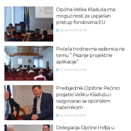
Općina Velika Kladuša ima
mogućnosti za uspješan
pristup fondovima EU
28. AUGUSTA 2019.
Počela trodnevna radionica na
temu ” Pisanje projektne
aplikacije”
27. AUGUSTA 2019.
Predsjednik Opštine Pećinci
posjetio Veliku Kladušu i
razgovarao sa općinskim
načelnikom
19. AUGUSTA 2019.
Delegacija Općine Inđija u