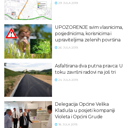
29. JULA 2019.
UPOZORENJE svim vlasnicima,
posjednicima, korisnicima i
upraviteljima zelenih površina
26. JULA 2019.
Asfaltirana dva putna pravca: U
toku završni radovi na još tri
24. JULA 2019.
Delegacija Općine Velika
Kladuša u posjeti kompaniji
Violeta i Općini Grude
18. JULA 2019.