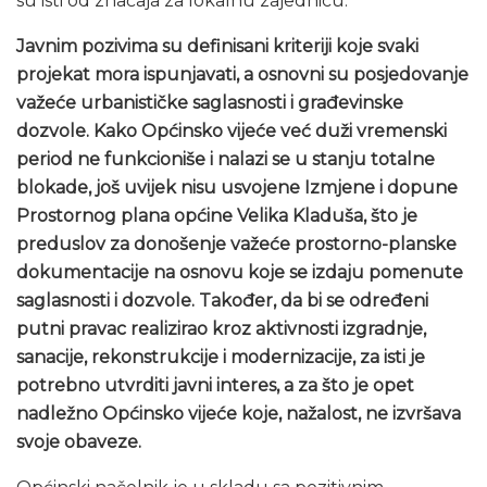
su isti od značaja za lokalnu zajednicu.
Javnim pozivima su definisani kriteriji koje svaki
projekat mora ispunjavati, a osnovni su posjedovanje
važeće urbanističke saglasnosti i građevinske
dozvole. Kako Općinsko vijeće već duži vremenski
period ne funkcioniše i nalazi se u stanju totalne
blokade, još uvijek nisu usvojene Izmjene i dopune
Prostornog plana općine Velika Kladuša, što je
preduslov za donošenje važeće prostorno-planske
dokumentacije na osnovu koje se izdaju pomenute
saglasnosti i dozvole. Također, da bi se određeni
putni pravac realizirao kroz aktivnosti izgradnje,
sanacije, rekonstrukcije i modernizacije, za isti je
potrebno utvrditi javni interes, a za što je opet
nadležno Općinsko vijeće koje, nažalost, ne izvršava
svoje obaveze.