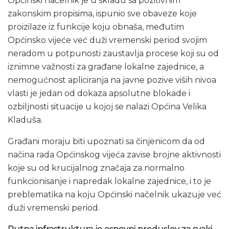
Općinski načelnik je u skladu sa pozitivnim
zakonskim propisima, ispunio sve obaveze koje
proizilaze iz funkcije koju obnaša, međutim
Općinsko vijeće već duži vremenski period svojim
neradom u potpunosti zaustavlja procese koji su od
iznimne važnosti za građane lokalne zajednice, a
nemogućnost apliciranja na javne pozive viših nivoa
vlasti je jedan od dokaza apsolutne blokade i
ozbiljnosti situacije u kojoj se nalazi Općina Velika
Kladuša.
Građani moraju biti upoznati sa činjenicom da od
načina rada Općinskog vijeća zavise brojne aktivnosti
koje su od krucijalnog značaja za normalno
funkcionisanje i napredak lokalne zajednice, i to je
preblematika na koju Općinski načelnik ukazuje već
duži vremenski period.