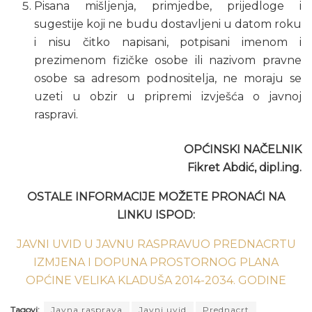
Pisana mišljenja, primjedbe, prijedloge i
sugestije koji ne budu dostavljeni u datom roku
i nisu čitko napisani, potpisani imenom i
prezimenom fizičke osobe ili nazivom pravne
osobe sa adresom podnositelja, ne moraju se
uzeti u obzir u pripremi izvješća o javnoj
raspravi.
OPĆINSKI NAČELNIK
Fikret Abdić, dipl.ing.
OSTALE INFORMACIJE MOŽETE PRONAĆI NA
LINKU ISPOD:
JAVNI UVID U JAVNU RASPRAVUO PREDNACRTU
IZMJENA I DOPUNA PROSTORNOG PLANA
OPĆINE VELIKA KLADUŠA 2014-2034. GODINE
Tagovi:
Javna rasprava
Javni uvid
Prednacrt