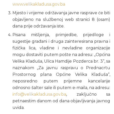
www.velikakladusa.gov.ba
Mjesto i vrijeme održavanja javne rasprave će biti
objavljeno na službenoj web stranici 8 (osam)
dana prije održavanja iste.
Pisana mišljenja, primjedbe, prijedloge i
sugestije građani i druga zainteresirana pravna i
fizička lica, vladine i nevladine organizacije
mogu dostaviti putem pošte na adresu: „Općina
Velika Kladuša, Ulica Hamdije Pozderca br. 3“, sa
naznakom „Za javnu raspravu o Prednacrtu
Prostornog plana Općine Velika Kladuša“,
neposredno putem prijemne kancelarije
odnosno šalter sale ili putem e-maila, na adresu:
info@velikakladusa.gov.ba
, zaključno sa
petnaestim danom od dana objavljivanja javnog
uvida.