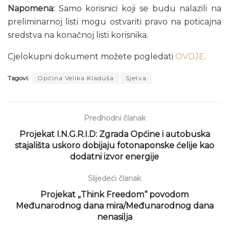
Napomena:
Samo korisnici koji se budu nalazili na
preliminarnoj listi mogu ostvariti pravo na poticajna
sredstva na konačnoj listi korisnika.
Cjelokupni dokument možete pogledati
OVDJE
.
Tagovi:
Općina Velika Kladuša
Sjetva
Predhodni članak
Projekat I.N.G.R.I.D: Zgrada Općine i autobuska
stajališta uskoro dobijaju fotonaponske ćelije kao
dodatni izvor energije
Slijedeći članak
Projekat „Think Freedom“ povodom
Međunarodnog dana mira/Međunarodnog dana
nenasilja