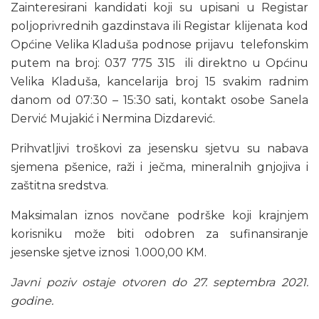
Zainteresirani kandidati koji su upisani u Registar
poljoprivrednih gazdinstava ili Registar klijenata kod
Općine Velika Kladuša podnose prijavu telefonskim
putem na broj: 037 775 315 ili direktno u Općinu
Velika Kladuša, kancelarija broj 15 svakim radnim
danom od 07:30 – 15:30 sati, kontakt osobe Sanela
Dervić Mujakić i Nermina Dizdarević.
Prihvatljivi troškovi za jesensku sjetvu su nabava
sjemena pšenice, raži i ječma, mineralnih gnjojiva i
zaštitna sredstva.
Maksimalan iznos novčane podrške koji krajnjem
korisniku može biti odobren za sufinansiranje
jesenske sjetve iznosi 1.000,00 KM.
Javni poziv ostaje otvoren do 27. septembra 2021.
godine.