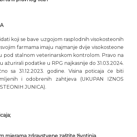
CA
ati koji se bave uzgojom rasplodnih visokosteonih
 na svojim farmama imaju najmanje dvije visokosteone
su pod stalnom veterinarskom kontrolom. Pravo na
u ažurirali podatke u RPG najkasnije do 31.03.2024.
o sa 31.12.2023. godine. Visina poticaja će biti
imljenih i odobrenih zahtjeva (UKUPAN IZNOS
STEONIH JUNICA).
caja;
 mjerama zdravstvene zaštite životinja,