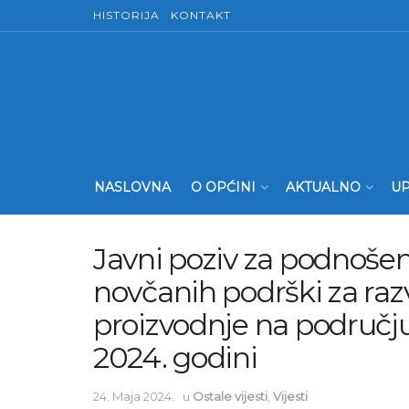
HISTORIJA
KONTAKT
NASLOVNA
O OPĆINI
AKTUALNO
UP
Javni poziv za podnošen
novčanih podrški za raz
proizvodnje na području
2024. godini
24. Maja 2024.
u
Ostale vijesti
,
Vijesti