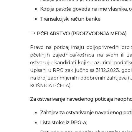
Kopija pasoša goveda na ime vlasnika, obr
Transakcijski račun banke.
1.3
PČELARSTVO (PROIZVODNJA MEDA)
Pravo na poticaj imaju poljoprivredni proi
pčelinjih zajednica/košnica na svom il
ostvaruju kandidati koji su ažurirali podat
upisani u RPG zaključno sa 31.12.2023. godi
na broj zaprimljenih i odobrenih zahtj
KOŠNICA PČELA).
Za ostvarivanje navedenog poticaja neopho
Zahtjev za ostvarivanje navedenog poti
Lista stoke iz RPG-a;