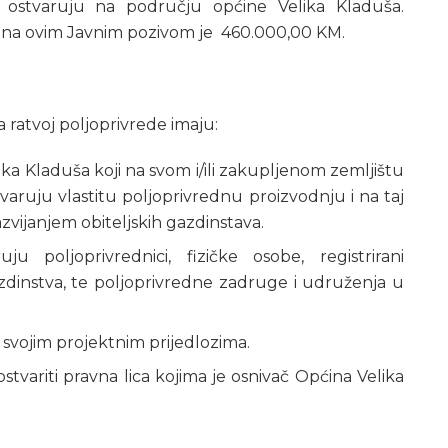
u ostvaruju na području općine Velika Kladuša.
jena ovim Javnim pozivom je 460.000,00 KM.
 ratvoj poljoprivrede imaju:
ika Kladuša koji na svom i/ili zakupljenom zemljištu
aruju vlastitu poljoprivrednu proizvodnju i na taj
zvijanjem obiteljskih gazdinstava.
 poljoprivrednici, fizičke osobe, registrirani
azdinstva, te poljoprivredne zadruge i udruženja u
svojim projektnim prijedlozima.
tvariti pravna lica kojima je osnivač Općina Velika