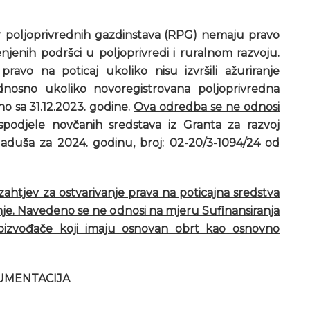
tar poljoprivrednih gazdinstava (RPG) nemaju pravo
enjenih podršci u poljoprivredi i ruralnom razvoju.
 pravo na poticaj ukoliko nisu izvršili ažuriranje
nosno ukoliko novoregistrovana poljoprivredna
no sa 31.12.2023. godine.
Ova odredba se ne odnosi
podjele novčanih sredstava iz Granta za razvoj
laduša za 2024. godinu, broj:
02-20/3-1094/24 od
zahtjev za ostvarivanje prava na poticajna sredstva
dnje. Navedeno se ne odnosi na mjeru Sufinansiranja
roizvođače koji imaju osnovan obrt kao osnovno
UMENTACIJA