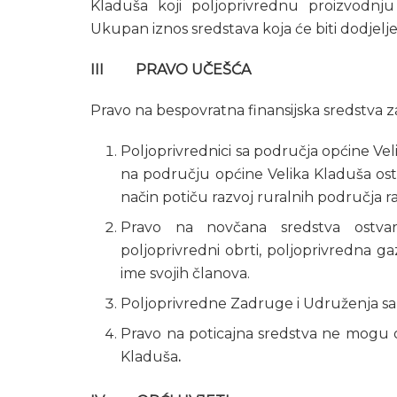
Kladuša koji poljoprivrednu proizvodnj
Ukupan iznos sredstava koja će biti dodjel
III PRAVO UČEŠĆA
Pravo na bespovratna finansijska sredstva za
Poljoprivrednici sa područja općine Vel
na području općine Velika Kladuša ostv
način potiču razvoj ruralnih područja ra
Pravo na novčana sredstva ostvaruju
poljoprivredni obrti, poljoprivredna g
ime svojih članova.
Poljoprivredne Zadruge i Udruženja sa 
Pravo na poticajna sredstva ne mogu os
Kladuša
.