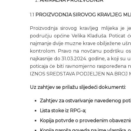
ANIMALNA PROIZVODNJA
1.1
PROIZVODNJA SIROVOG KRAVLJEG ML
Proizvodnja sirovog kravljeg mlijeka je 
području općine Velika Kladuša. Poticat ć
najmanje dvije muzne krave obilježene uš
kontrolom. Pravo na novčanu podršku ostv
najkasnije do 31.03.2024. godine, a koji su 
poticaja će biti ravnomjerno raspoređena 
IZNOS SREDSTAVA PODJELJEN NA BROJ 
Uz zahtjev se prilažu slijedeći dokumenti:
Zahtjev za ostvarivanje navedenog poti
Lista stoke iz RPG-a;
Kopija potvrde o provedenim obaveznim
Kopija pasoša goveda na ime vlasnika, obr