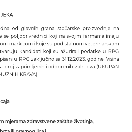
IJEKA
jedna od glavnih grana stočarske proizvodnje na
e se poljoprivrednici koji na svojim farmama imaju
nom markicom i koje su pod stalnom veterinarskom
aruju kandidati koji su ažurirali podatke u RPG
upisani u RPG zaključno sa 31.12.2023. godine. Visina
na broj zaprimljenih i odobrenih zahtjeva (UKUPAN
MUZNIH KRAVA).
caja;
 mjerama zdravstvene zaštite životinja,
ta ili pravnog lica i