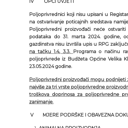
IV OPĆI UVJETI
Poljoprivrednici koji nisu upisani u Regis
na ostvarivanje poticajnih sredstava namij
Poljoprivredni proizvođači neće ostvariti
podataka do 31. marta 2024. godine, od
gazdinstva nisu izvršila upis u RPG
zaključ
na tačku 1.4, 3.3.
Programa o načinu ras
poljoprivrede iz Budžeta Općine Velika K
23.05.2024 godine.
Poljoprivredni proizvođači mogu podnijeti 
najviše za tri vrste poljoprivredne proizvo
troškova doprinosa za poljoprivredne p
zanimanje.
V MJERE PODRŠKE I OBAVEZNA DOK