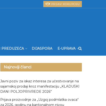
PRIJAVI KORUPCIJU
I PREDUZEĆA
DIJASPORA
E-UPRAVA
Najnoviji članci
Javni poziv za iskaz interesa za učestvovanje na
sajamskoj prodaji kroz manifestaciju „KLADUŠKI
DANI POLJOPRIVREDE 2026”
Prijava proizvodnje za „Uzgoj podmlatka ovaca“
za 2026. godinu na kantonalnom nivou