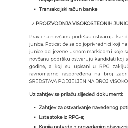
Transakcijski račun banke
1.2
PROIZVODNJA VISOKOSTEONIH JUNI
Pravo na novčanu podršku ostvaruju kandid
junica. Poticat će se poljoprivrednici koji
junice obilježene ušnom markicom i koje 
novčanu podršku ostvaruju kandidati koji s
godine, a koji su upisani u RPG zaključn
ravnomjerno raspoređena na broj zapr
SREDSTAVA PODJELJEN NA BROJ VISOKO
Uz zahtjev se prilažu slijedeći dokumenti:
Zahtjev za ostvarivanje navedenog poti
Lista stoke iz RPG-a;
Kopija potvrde o provedenim obaveznim