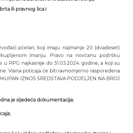
ta ili pravnog lica i
zvođači pčelari, koji imaju najmanje 20 (dvadeset)
i zakupljenom imanju. Pravo na novčanu podršku
ke u RPG najkasnije do 31.03.2024. godine, a koji su
ne. Visina poticaja će biti ravnomjerno raspoređena
eva (UKUPAN IZNOS SREDSTAVA PODJELJEN NA BROJ
dna je sljedeća dokumentacija:
caja;