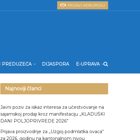
PRIJAVI KORUPCIJU
I PREDUZEĆA
DIJASPORA
E-UPRAVA
Najnoviji članci
Javni poziv za iskaz interesa za učestvovanje na
sajamskoj prodaji kroz manifestaciju „KLADUŠKI
DANI POLJOPRIVREDE 2026”
Prijava proizvodnje za „Uzgoj podmlatka ovaca“
za 2026. godinu na kantonalnom nivou