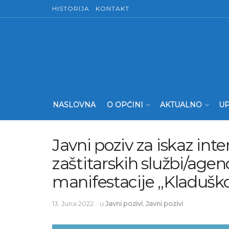
HISTORIJA
KONTAKT
NASLOVNA
O OPĆINI
AKTUALNO
UP
Javni poziv za iskaz int
zaštitarskih službi/agenc
manifestacije „Kladuško
13. Juna 2022.
u
Javni pozivi
,
Javni pozivi