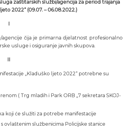
luga zaštitarskih službi/agencija za period trajanja
jeto 2022“ (09.07. – 06.08.2022.)
I
/agencije čija je primarna djelatnost profesionalno
arske usluge i osiguranje javnih skupova.
II
anifestacije „Kladuško ljeto 2022“ potrebne su
orenom ( Trg mladih i Park ORB „7 sekretara SKOJ-
ka koji će služiti za potrebe manifestacije
 s ovlaštenim službenicima Policijske stanice