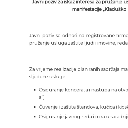
Javni poziv za iskaz interesa za pružanje us
manifestacije „Kladuško l
Javni poziv se odnosi na registrovane firme
pružanje usluga zaštite ljudi i imovine, red
Za vrijeme realizacije planiranih sadržaja m
sljedeće usluge:
Osiguranje koncerata i nastupa na otv
a“)
Čuvanje i zaštita štandova, kućica i kios
Osiguranje javnog reda i mira u saradnji