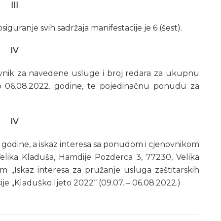
III
siguranje svih sadržaja manifestacije je 6 (šest).
IV
ovnik za navedene usluge i broj redara za ukupnu
do 06.08.2022. godine, te pojedinačnu ponudu za
IV
. godine, a iskaz interesa sa ponudom i cjenovnikom
elika Kladuša, Hamdije Pozderca 3, 77230, Velika
 „Iskaz interesa za pružanje usluga zaštitarskih
ije „Kladuško ljeto 2022“ (09.07. – 06.08.2022.)