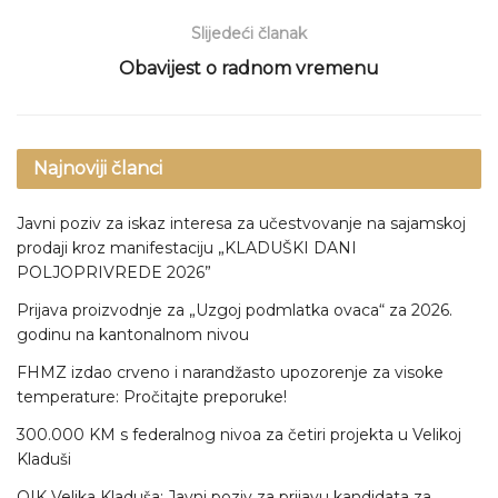
Slijedeći članak
Obavijest o radnom vremenu
Najnoviji članci
Javni poziv za iskaz interesa za učestvovanje na sajamskoj
prodaji kroz manifestaciju „KLADUŠKI DANI
POLJOPRIVREDE 2026”
Prijava proizvodnje za „Uzgoj podmlatka ovaca“ za 2026.
godinu na kantonalnom nivou
FHMZ izdao crveno i narandžasto upozorenje za visoke
temperature: Pročitajte preporuke!
300.000 KM s federalnog nivoa za četiri projekta u Velikoj
Kladuši
OIK Velika Kladuša: Javni poziv za prijavu kandidata za