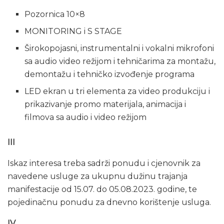
Pozornica 10×8
MONITORING i S STAGE
Širokopojasni, instrumentalni i vokalni mikrofoni
sa audio video režijom i tehničarima za montažu,
demontažu i tehničko izvođenje programa
LED ekran u tri elementa za video produkciju i
prikazivanje promo materijala, animacija i
filmova sa audio i video režijom
III
Iskaz interesa treba sadrži ponudu i cjenovnik za
navedene usluge za ukupnu dužinu trajanja
manifestacije od 15.07. do 05.08.2023. godine, te
pojedinačnu ponudu za dnevno korištenje usluga.
IV