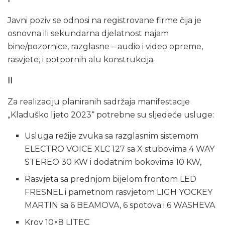
Javni poziv se odnosi na registrovane firme čija je
osnovna ili sekundarna djelatnost najam
bine/pozornice, razglasne – audio i video opreme,
rasvjete, i potpornih alu konstrukcija.
II
Za realizaciju planiranih sadržaja manifestacije
„Kladuško ljeto 2023“ potrebne su sljedeće usluge:
Usluga režije zvuka sa razglasnim sistemom
ELECTRO VOICE XLC 127 sa X stubovima 4 WAY
STEREO 30 KW i dodatnim bokovima 10 KW,
Rasvjeta sa prednjom bijelom frontom LED
FRESNEL i pametnom rasvjetom LIGH YOCKEY
MARTIN sa 6 BEAMOVA, 6 spotova i 6 WASHEVA
Krov 10×8 LITEC