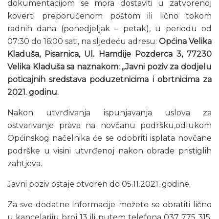
dokumentacijom se mora dostaviti u zatvorenoj
koverti preporučenom poštom ili lično tokom
radnih dana (ponedjeljak – petak), u periodu od
07:30 do 16:00 sati, na sljedeću adresu:
Općina Velika
Kladuša, Pisarnica, Ul. Hamdije Pozderca 3, 77230
Velika Kladuša
sa naznakom: „Javni poziv za dodjelu
poticajnih sredstava poduzetnicima i obrtnicima za
2021. godinu.
Nakon utvrđivanja ispunjavanja uslova za
ostvarivanje prava na novčanu podršku,odlukom
Općinskog načelnika će se odobriti isplata novčane
podrške u visini utvrđenoj nakon obrade pristiglih
zahtjeva.
Javni poziv ostaje otvoren do 05.11.2021. godine.
Za sve dodatne informacije možete se obratiti lično
u kancelariju broj 13 ili putem telefona 037 775 315,