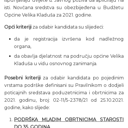
ispunjavaju uvijete iz Javnog poziva da apliciraju na
isti. Novčana sredstva su obezbijeđena u Budžetu
Općine Velika Kladuša za 2021. godine.
Opći kriteriji
za odabir kandidata su slijedeći:
da je registracija izvršena kod nadležnog
organa,
da obavlja djelatnost na području općine Velika
Kladuša u vidu osnovnog zanimanja.
Posebni kriteriji
za odabir kandidata po pojedinim
vrstama podrške definisani su Pravilnikom o dodjeli
poticajnih sredstava poduzetnicima i obrtnicima za
2021. godinu, broj: 02-11/5-2378/21 od 25.10.2021.
godine, kako slijede:
PODRŠKA MLADIM OBRTNICIMA STAROSTI
DO 35. GODINA