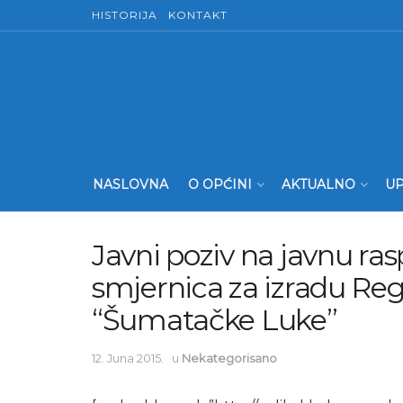
HISTORIJA
KONTAKT
NASLOVNA
O OPĆINI
AKTUALNO
UP
Javni poziv na javnu ra
smjernica za izradu Re
“Šumatačke Luke”
12. Juna 2015.
u
Nekategorisano