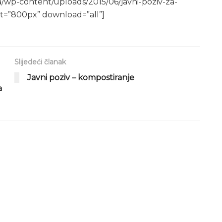
a/wp-content/uploads/2015/06/javni-poziv-za-
t=”800px” download=”all”]
Slijedeći članak
Javni poziv – kompostiranje
a