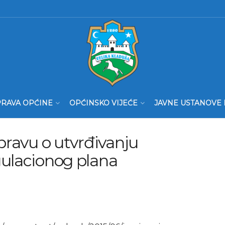
RAVA OPĆINE
OPĆINSKO VIJEĆE
JAVNE USTANOVE 
spravu o utvrđivanju
gulacionog plana