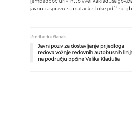
[embeddoc url=”http://velikakladusa.gov.b
javnu-raspravu-sumatacke-luke.pdf” heigh
Predhodni članak
Javni poziv za dostavljanje prijedloga
redova vožnje redovnih autobusnih linij
na području općine Velika Kladuša