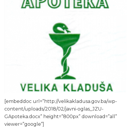
[embeddoc url=”http://velikakladusa.gov.ba/wp-
content/uploads/2018/02/javni-oglas_JZU-
GApoteka.docx” height=”800px” download=”all”
viewer=”google”]