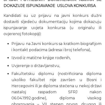
DOKAZUJE ISPUNJAVANJE USLOVA KONKURSA
Kandidati su uz prijavu na javni konkurs dužni
dostaviti sljedeću dokumentaciju kojima dokazuju
ispunjavanje uvjeta konkursa (u originalu ili
ovjerenoj fotokopiji):
Prijavu na Javni konkurs sa kratkom biografijom
i kontakt podacima (adresa i broj telefona),
Izvod iz matične knjige rođenih,
Uvjerenje o državljanstvu,
Fakultetsku diplomu (nostrificirana diploma
ukoliko fakultet nije završen u Bosni i
Hercegovini ili je diploma stečena u nekoj državi
nastaloj raspadom SFRJ nakon
06.04.1992.godine), diploma visokog
obrazovanja – VII stepen prvog, drugog ili