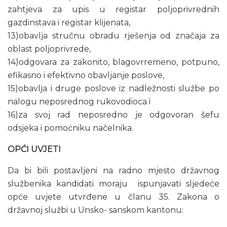
zahtjeva za upis u registar poljoprivrednih
gazdinstava i registar klijenata,
13)obavlja stručnu obradu rješenja od značaja za
oblast poljoprivrede,
14)odgovara za zakonito, blagovrremeno, potpuno,
efikasno i efektivno obavljanje poslove,
15)obavlja i druge poslove iz nadležnosti službe po
nalogu neposrednog rukovodioca i
16)za svoj rad neposredno je odgovoran šefu
odsjeka i pomoćniku načelnika.
OPĆI UVJETI
Da bi bili postavljeni na radno mjesto državnog
službenika kandidati moraju ispunjavati sljedeće
opće uvjete utvrđene u članu 35. Zakona o
državnoj službi u Unsko- sanskom kantonu: