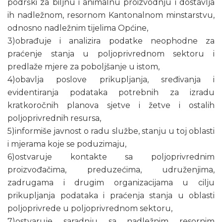
podrški za biljnu i animalnu proizvodnju i dostavlja
ih nadležnom, resornom Kantonalnom minstarstvu,
odnosno nadležnim tijelima Općine,
3)obrađuje i analizira podatke neophodne za
praćenje stanja u poljoprivrednom sektoru i
predlaže mjere za poboljšanje u istom,
4)obavlja poslove prikupljanja, sređivanja i
evidentiranja podataka potrebnih za izradu
kratkoročnih planova sjetve i žetve i ostalih
poljoprivrednih resursa,
5)informiše javnost o radu službe, stanju u toj oblasti
i mjerama koje se poduzimaju,
6)ostvaruje kontakte sa poljoprivrednim
proizvođačima, preduzećima, udruženjima,
zadrugama i drugim organizacijama u cilju
prikupljanja podataka i praćenja stanja u oblasti
poljoprivrede u poljoprivrednom sektoru,
7)ostvaruje saradnju sa nadležnim resornim