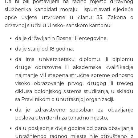
Da bi bili postavljeni na radno mjesto državnog
službenika kandidati moraju ispunjavati sljedeće
opće uvjete utvrđene u članu 35. Zakona o
državnoj službi u Unsko- sanskom kantonu:
da je državljanin Bosne i Hercegovine,
da je stariji od 18 godina,
da ima univerzitetsku diplomu ili diplomu
druge obrazovne ili akademske kvalifikacije
najmanje VII stepena stručne spreme odnosno
visoko obrazovanje prvog, drugog ili trećeg
ciklusa bolonjskog sistema studiranja, u skladu
sa Pravilnikom o unutrašnjoj organizaciji.
da je zdravstveno sposoban za obavljanje
poslova utvrđenih za to radno mjesto,
da u posljednje dvije godine od dana obavljanja
upražnjenog radnog mjesta nije otpušteno iz