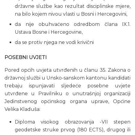
državne službe kao rezultat disciplinske mjere,
na bilo kojem nivou vlasti u Bosni i Hercegovini,
da nije obuhvaćeno odredbom člana IX.1.
Ustava Bosne i Hercegovine,
da se protiv njega ne vodi krivični
POSEBNI UVJETI
Pored općih uvjeta utvrđenih u članu 35. Zakona o
državnoj službi u Unsko-sanskom kantonu kandidati
trebaju ispunjavati sljedeće posebne uvjete
utvrđene u Pravilniku o unutrašnjoj organizaciji
Jedinstvenog općinskog organa uprave, Općine
Velika Kladuša:
Diploma visokog obrazovanja -VII stepen
geodetske struke prvog (180 ECTS), drugog ili