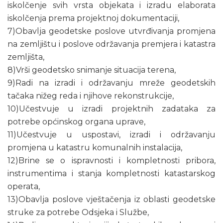
iskolčenje svih vrsta objekata i izradu elaborata
iskolčenja prema projektnoj dokumentaciji,
7)Obavlja geodetske poslove utvrđivanja promjena
na zemljištu i poslove održavanja premjera i katastra
zemljišta,
8)Vrši geodetsko snimanje situacija terena,
9)Radi na izradi i održavanju mreže geodetskih
tačaka nižeg reda i njihove rekonstrukcije,
10)Učestvuje u izradi projektnih zadataka za
potrebe općinskog organa uprave,
11)Učestvuje u uspostavi, izradi i održavanju
promjena u katastru komunalnih instalacija,
12)Brine se o ispravnosti i kompletnosti pribora,
instrumentima i stanja kompletnosti katastarskog
operata,
13)Obavlja poslove vještačenja iz oblasti geodetske
struke za potrebe Odsjeka i Službe,