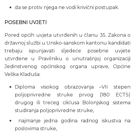
da se protiv njega ne vodi krivični postupak.
POSEBNI UVJETI
Pored općih uvjeta utvrđenih u članu 35. Zakona o
državnoj službi u Unsko-sanskom kantonu kandidati
trebaju ispunjavati sljedeće posebne uvjete
utvrđene u Pravilniku o unutrašnjoj organizaciji
Jedinstvenog općinskog organa uprave, Općine
Velika Kladuša:
Diploma visokog obrazovanja –VII stepen
poljoprivredne struke prvog (180 ECTS)
drugog ili trećeg ciklusa Bolonjskog sistema
studiranja poljoprivredne struke,
najmanje jedna godina radnog iskustva na
poslovima struke,