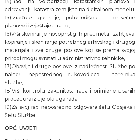
14)Radi na vektorizaciji katastarskih planova i
održavanju katastra zemljišta na digitalnom modelu,
15)Izrađuje godišnje, polugodišnje i mjesečne
planove i izvještaje o radu,
16)Vrši skeniranje novopristiglih predmeta i zahtjeva,
kopiranje i skeniranje potrebnog arhivskog i drugog
materijala, i sve druge poslove koji se prema svojoj
prirodi mogu svrstati u administrativno tehničke,
17)Obavlja i druge poslove iz nadležnosti Službe po
nalogu neposrednog rukovodioca i načelnika
Službe,
18)Vrši kontrolu zakonitosti rada i primjene pisanih
procedura iz djelokruga rada,
19)Za svoj rad neposredno odgovara šefu Odsjeka i
Šefu Službe
OPĆI UVJETI