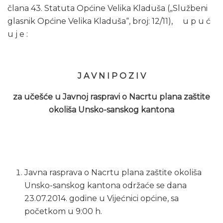
člana 43. Statuta Općine Velika Kladuša („Službeni
glasnik Općine Velika Kladuša“, broj: 12/11), u p u ć
u j e :
J A V N I P O Z I V
za učešće u Javnoj raspravi o Nacrtu plana zaštite
okoliša Unsko-sanskog kantona
Javna rasprava o Nacrtu plana zaštite okoliša
Unsko-sanskog kantona održaće se dana
23.07.2014. godine u Vijećnici općine, sa
početkom u 9:00 h.