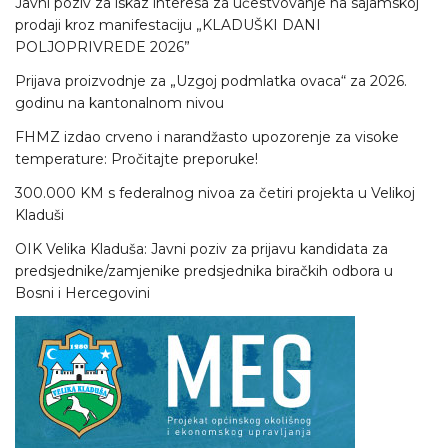
Javni poziv za iskaz interesa za učestvovanje na sajamskoj
prodaji kroz manifestaciju „KLADUŠKI DANI
POLJOPRIVREDE 2026”
Prijava proizvodnje za „Uzgoj podmlatka ovaca“ za 2026.
godinu na kantonalnom nivou
FHMZ izdao crveno i narandžasto upozorenje za visoke
temperature: Pročitajte preporuke!
300.000 KM s federalnog nivoa za četiri projekta u Velikoj
Kladuši
OIK Velika Kladuša: Javni poziv za prijavu kandidata za
predsjednike/zamjenike predsjednika biračkih odbora u
Bosni i Hercegovini