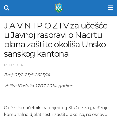
J A V N I P O Z I V za učešće
u Javnoj raspravi o Nacrtu
plana zaštite okoliša Unsko-
sanskog kantona
17. Jula 2014.
Broj: 03/2-23/8-2625/14
Velika Kladuša, 17.07. 2014. godine
Općinski načelnik, na prijedlog Službe za građenje,
komunalne djelatnosti i zaštitu okoliša, na osnovu