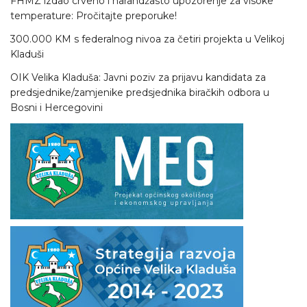
FHMZ izdao crveno i narandžasto upozorenje za visoke
temperature: Pročitajte preporuke!
300.000 KM s federalnog nivoa za četiri projekta u Velikoj
Kladuši
OIK Velika Kladuša: Javni poziv za prijavu kandidata za
predsjednike/zamjenike predsjednika biračkih odbora u
Bosni i Hercegovini