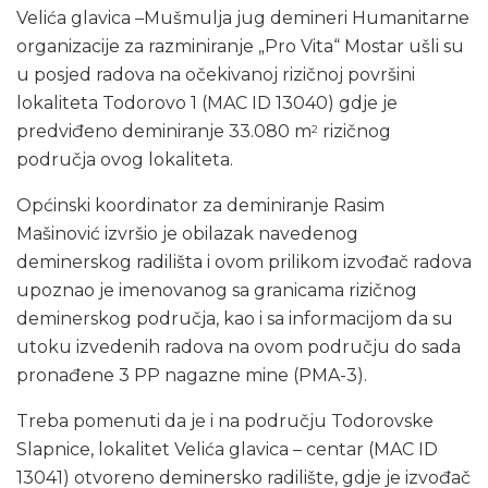
Velića glavica –Mušmulja jug demineri Humanitarne
organizacije za razminiranje „Pro Vita“ Mostar ušli su
u posjed radova na očekivanoj rizičnoj površini
lokaliteta Todorovo 1 (MAC ID 13040) gdje je
predviđeno deminiranje 33.080 m
rizičnog
2
područja ovog lokaliteta.
Općinski koordinator za deminiranje Rasim
Mašinović izvršio je obilazak navedenog
deminerskog radilišta i ovom prilikom izvođač radova
upoznao je imenovanog sa granicama rizičnog
deminerskog područja, kao i sa informacijom da su
utoku izvedenih radova na ovom području do sada
pronađene 3 PP nagazne mine (PMA-3).
Treba pomenuti da je i na području Todorovske
Slapnice, lokalitet Velića glavica – centar (MAC ID
13041) otvoreno deminersko radilište, gdje je izvođač